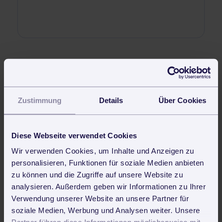
Neueste Beiträge
Reinigungsroboter in der Gebäudereinigung: Trends, Vorteile
und Zukunftsperspektiven
Zustimmung
Details
Über Cookies
Clean First, Then Smart – Warum Digitalisierung in der
Reinigungsbranche kein Vorspiel ist, sondern die eigentliche
Transformation
Diese Webseite verwendet Cookies
Industry Pulse 2025 – 73 Prozent sagen: Digitalisierung hat
Wir verwenden Cookies, um Inhalte und Anzeigen zu
höchste Priorität. Doch nur 3 Prozent sind digital
personalisieren, Funktionen für soziale Medien anbieten
angekommen. Was läuft da falsch?
zu können und die Zugriffe auf unsere Website zu
analysieren. Außerdem geben wir Informationen zu Ihrer
Daytime Cleaning: Tagesreinigung während des Betriebs für
Verwendung unserer Website an unsere Partner für
Unternehmen und öffentliche Einrichtungen
soziale Medien, Werbung und Analysen weiter. Unsere
3 digitale Quick-Wins für die Gebäudereinigung