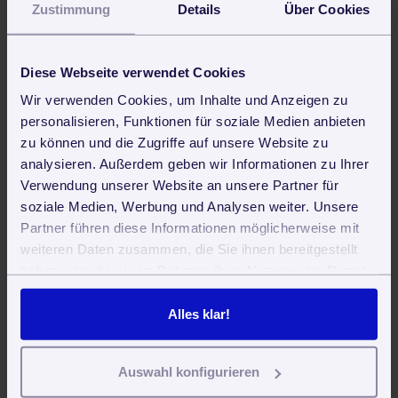
Zustimmung
Details
Über Cookies
Haushaltsnahe Dienstleistungen: Mehr Ermäßigungen
Welche Fehler man in der Buchhaltung vermeiden muss
Diese Webseite verwendet Cookies
Mit Fortytools auf der CMS
Wir verwenden Cookies, um Inhalte und Anzeigen zu
personalisieren, Funktionen für soziale Medien anbieten
zu können und die Zugriffe auf unsere Website zu
Jetzt weiterlesen
analysieren. Außerdem geben wir Informationen zu Ihrer
Verwendung unserer Website an unsere Partner für
Neu bei Fortytools: Detailliertere Rechnungs-
Statistiken
soziale Medien, Werbung und Analysen weiter. Unsere
Partner führen diese Informationen möglicherweise mit
Kundenpflege mit CRM-Systemen für
weiteren Daten zusammen, die Sie ihnen bereitgestellt
Gebäudereiniger
haben oder die sie im Rahmen Ihrer Nutzung der Dienste
Wie man Preiserhöhungen richtig kommuniziert
gesammelt haben. Sie geben Einwilligung zu unseren
Verpflegungspauschalen von Gebäudereinigern,
Cookies, wenn Sie unsere Webseite weiterhin nutzen.
Alles klar!
Betreuungs- und Alltagshilfediensten auf
Geschäftsreisen
Auswahl konfigurieren
Weihnachtsgeld - wann besteht ein Anspruch?