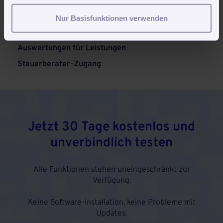
Professionelle Rechnungen schreiben für
Gebäudereiniger & Dienstleister
Nur Basisfunktionen verwenden
Abschlagszahlungen & Schlussrechnung
Auswertungen für Leistungen
Steuerberater-Zugang
Jetzt 30 Tage kostenlos und
unverbindlich testen
Alle Funktionen stehen uneingeschränkt zur
Verfügung.
Keine Software-Installation, keine Probleme mit
Updates.