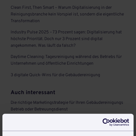
Clean First, Then Smart – Warum Digitalisierung in der
Reinigungsbranche kein Vorspiel ist, sondern die eigentliche
Transformation
Industry Pulse 2025 – 73 Prozent sagen: Digitalisierung hat
höchste Priorität. Doch nur 3 Prozent sind digital
angekommen. Was läuft da falsch?
Daytime Cleaning: Tagesreinigung während des Betriebs für
Unternehmen und öffentliche Einrichtungen
3 digitale Quick-Wins für die Gebäudereinigung
Auch interessant
Die richtige Marketingstrategie für Ihren Gebäudereinigungs
Betrieb oder Betreuungsdienst
Abwesenheitsnotizen, Anrufbeantworter und Virtuelles
Sekretariat für Betreuungsdienste und Gebäudereiniger –
Was brauche ich in welcher Situation?