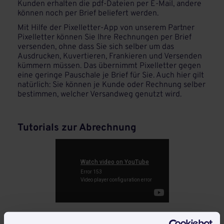
Kunden erhalten die pdf-Dateien per E-Mail, andere
können noch per Brief beliefert werden.
Mit Hilfe der Pixelletter-App von unserem Partner
Pixelletter können Sie Ihre Rechnungen per Brief
versenden, ohne dass Sie sich selber um das
Ausdrucken, Kuvertieren, Frankieren und Versenden
kümmern müssen. Das übernimmt Pixelletter gegen
eine geringe Pauschale je Brief für Sie. Auch hier gilt
natürlich: Sie können je Kunde oder Rechnung selber
bestimmen, welcher Versandweg genutzt wird.
Tutorials zur Abrechnung