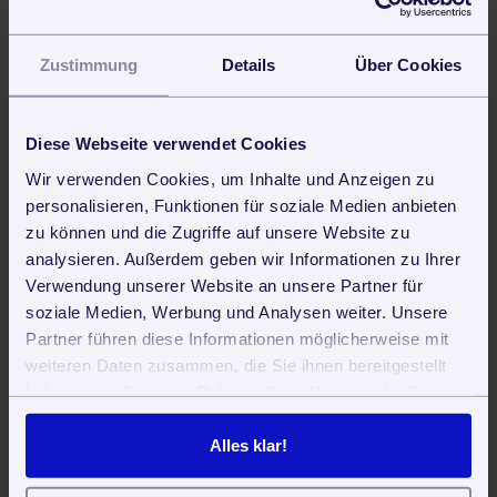
Zustimmung
Details
Über Cookies
Diese Webseite verwendet Cookies
Wir verwenden Cookies, um Inhalte und Anzeigen zu
personalisieren, Funktionen für soziale Medien anbieten
Rechnungen können auf verschiedenen Wegen
zu können und die Zugriffe auf unsere Website zu
erstellt werden (manuell oder automatisch über
analysieren. Außerdem geben wir Informationen zu Ihrer
Aufträge, Dauerrechnungen oder Zeiterfassung)
Verwendung unserer Website an unsere Partner für
Sehen Sie sich hier unsere Tutorials zur manuellen
Rechnungserstellung und der Abrechnung erfasster
soziale Medien, Werbung und Analysen weiter. Unsere
Zeiten über Vertriebskonditionen an.
Partner führen diese Informationen möglicherweise mit
Nutzen Sie auch unseren kostenlose und
weiteren Daten zusammen, die Sie ihnen bereitgestellt
unverbindlichen Test, um Fortytools selber
haben oder die sie im Rahmen Ihrer Nutzung der Dienste
kennenzulernen.
gesammelt haben. Sie geben Einwilligung zu unseren
Cookies, wenn Sie unsere Webseite weiterhin nutzen.
Alles klar!
Stammdaten