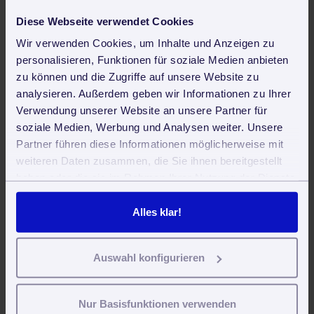
Die Arbeit mit fortytools by zvoove ist
Diese Webseite verwendet Cookies
ein essenzieller Faktor für den
Wir verwenden Cookies, um Inhalte und Anzeigen zu
Unternehmenserfolg von BOBSIEN
personalisieren, Funktionen für soziale Medien anbieten
Gebäudereinigung & Service
zu können und die Zugriffe auf unsere Website zu
analysieren. Außerdem geben wir Informationen zu Ihrer
Mehr erfahren
Verwendung unserer Website an unsere Partner für
soziale Medien, Werbung und Analysen weiter. Unsere
Partner führen diese Informationen möglicherweise mit
weiteren Daten zusammen, die Sie ihnen bereitgestellt
Über 1.200 zufriedene
haben oder die sie im Rahmen Ihrer Nutzung der Dienste
gesammelt haben. Sie geben Einwilligung zu unseren
Kunden
Cookies, wenn Sie unsere Webseite weiterhin nutzen.
Alles klar!
Auswahl konfigurieren
Nur Basisfunktionen verwenden