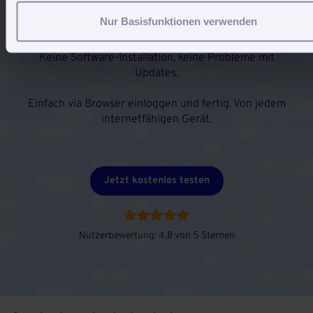
Alle Funktionen stehen uneingeschränkt zur
Nur Basisfunktionen verwenden
Verfügung.
Keine Software-Installation, keine Probleme mit
Updates.
Einfach via Browser einloggen und fertig. Von jedem
internetfähigen Gerät.
Jetzt kostenlos testen
Nutzerbewertung: 4,8 von 5 Sternen