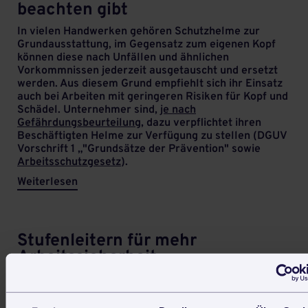
beachten gibt
In vielen Handwerken gehören Schutzhelme zur
Grundausstattung, im Gegensatz zum eigenen Kopf
können diese nach Unfällen und ähnlichen
Vorkommnissen jederzeit ausgetauscht und ersetzt
werden. Aus diesem Grund empfiehlt sich ihr Einsatz
auch bei Arbeiten mit geringeren Risiken für Kopf und
Schädel. Unternehmer sind,
je nach
Gefährdungsbeurteilung
, dazu verpflichtet ihren
Beschäftigten Helme zur Verfügung zu stellen (DGUV
Vorschrift 1 „"Grundsätze der Prävention" sowie
Arbeitsschutzgesetz
).
Weiterlesen
Stufenleitern für mehr
Arbeitssicherheit
Leitern als Arbeitsmittel und vor allem als
Arbeitsplatz sind immer mit einem gewissen Risiko
verbunden. Laut einer Statistik passieren über 50%