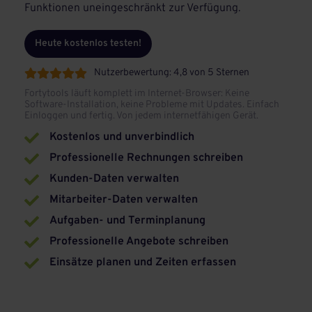
Funktionen uneingeschränkt zur Verfügung.
Heute kostenlos testen!
Nutzerbewertung: 4,8 von 5 Sternen





Fortytools läuft komplett im Internet-Browser: Keine
Software-Installation, keine Probleme mit Updates. Einfach
Einloggen und fertig. Von jedem internetfähigen Gerät.
Kostenlos und unverbindlich

Professionelle Rechnungen schreiben

Kunden-Daten verwalten

Mitarbeiter-Daten verwalten

Aufgaben- und Terminplanung

Professionelle Angebote schreiben

Einsätze planen und Zeiten erfassen
