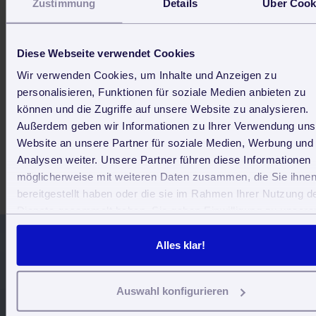
Zustimmung
Details
Über Cook
aller Unfälle durch Abstürze am Arbeitsplatz von
Leitern und Gerüsten aus. Um dem entgegenzuwirken
wurden die „Technischen Regeln für die
Betriebssicherheit (TRBS)“ von der Bundesanstalt für
Diese Webseite verwendet Cookies
Arbeitsschutz und Arbeitsmedizin fünfteilig
Wir verwenden Cookies, um Inhalte und Anzeigen zu
überarbeitet
.
personalisieren, Funktionen für soziale Medien anbieten zu
Hierbei wurde besonderer Wert auf die Erhöhung der
Unversehrtheit gelegt. Für Handwerker ist vor allem
Teil
können und die Zugriffe auf unsere Website zu analysieren.
2 der TRBS
von Interesse, da dort der Einsatz von
Außerdem geben wir Informationen zu Ihrer Verwendung uns
Leitern als hochgelegener Arbeitsplatz regu...
Website an unsere Partner für soziale Medien, Werbung und
Weiterlesen
Analysen weiter. Unsere Partner führen diese Informationen
möglicherweise mit weiteren Daten zusammen, die Sie ihne
bereitgestellt haben oder die sie im Rahmen Ihrer Nutzung d
Dienste gesammelt haben. Sie geben Einwilligung zu unsere
Cookies, wenn Sie unsere Webseite weiterhin nutzen.
Alles klar!
Jetzt 30 Tage kostenlos und
unverbindlich testen
Auswahl konfigurieren