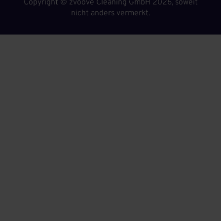
Copyright ©
zvoove Cleaning GmbH
2026, soweit
nicht anders vermerkt.