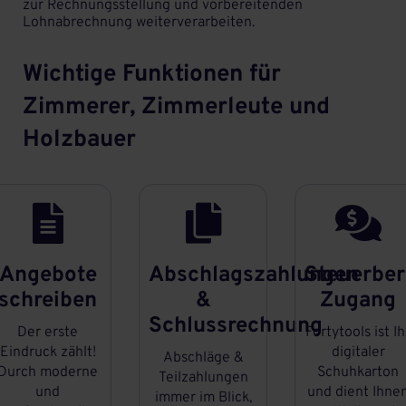
zur Rechnungsstellung und vorbereitenden
Lohnabrechnung weiterverarbeiten.
Wichtige Funktionen für
Zimmerer, Zimmerleute und
Holzbauer



Angebote
Abschlagszahlungen
Steuerber
schreiben
&
Zugang
Schlussrechnung
Der erste
Fortytools ist Ih
Eindruck zählt!
digitaler
Abschläge &
Durch moderne
Schuhkarton
Teilzahlungen
und
und dient Ihne
immer im Blick,