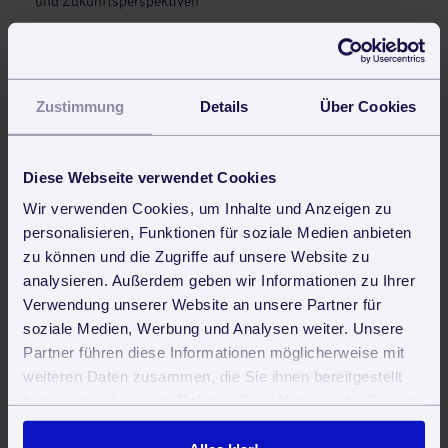
und Zukunftsperspektiven
Clean First, Then Smart – Warum Digitalisierung in der
Reinigungsbranche kein Vorspiel ist, sondern die eigentliche
Transformation
Zustimmung
Details
Über Cookies
Industry Pulse 2025 – 73 Prozent sagen: Digitalisierung hat
höchste Priorität. Doch nur 3 Prozent sind digital
angekommen. Was läuft da falsch?
Diese Webseite verwendet Cookies
Daytime Cleaning: Tagesreinigung während des Betriebs für
Wir verwenden Cookies, um Inhalte und Anzeigen zu
Unternehmen und öffentliche Einrichtungen
personalisieren, Funktionen für soziale Medien anbieten
zu können und die Zugriffe auf unsere Website zu
3 digitale Quick-Wins für die Gebäudereinigung
analysieren. Außerdem geben wir Informationen zu Ihrer
Verwendung unserer Website an unsere Partner für
Auch interessant
soziale Medien, Werbung und Analysen weiter. Unsere
Partner führen diese Informationen möglicherweise mit
Digitale Rechnungsstellung: Ein Meilenstein für die Effizienz
und Compliance in der Gebäudereinigungsbranche?
weiteren Daten zusammen, die Sie ihnen bereitgestellt
haben oder die sie im Rahmen Ihrer Nutzung der Dienste
Das 49-Euro-Ticket als vergünstigtes Jobticket
gesammelt haben. Sie geben Einwilligung zu unseren