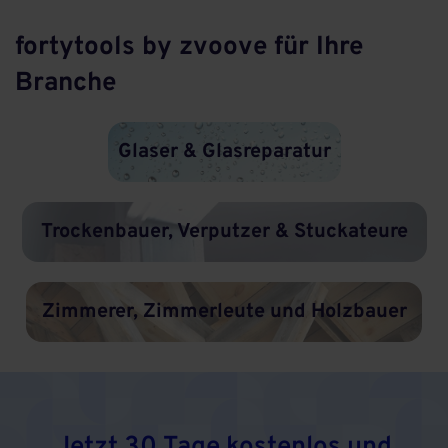
fortytools by zvoove für Ihre
Branche
Glaser & Glasreparatur
Trockenbauer, Verputzer & Stuckateure
Zimmerer, Zimmerleute und Holzbauer
Jetzt 30 Tage kostenlos und