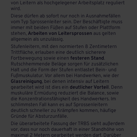
von Leitern als hochgelegener Arbeitsplatz reguliert
wird.
Diese dürfen ab sofort nur noch in Ausnahmefällen
vom Typ Sprossenleiter sein. Der Beschäftigte muss
immer mit beiden Füßen auf Stufen oder Plattform
stehen,
Arbeiten von Leitersprossen
aus gelten
allgemein als unzulässig.
Stufenleitern, mit den normierten 8 Zentimetern
Trittfläche, erlauben eine deutlich sicherere
Fortbewegung sowie einen
festeren Stand
.
Rutschhemmende Beläge sorgen für zusätzlichen
Halt und die Form der Stufen entlastet Bein- und
Fußmuskulatur. Vor allem bei Handwerken, wie der
Glasreinigung
, bei denen intensiv auf Leitern
gearbeitet wird ist dies ein
deutlicher Vorteil
. Denn
muskuläre Ermüdung reduziert die Balance, sowie
die Konzentrationsfähigkeit des Handwerkers. Im
schlimmsten Fall kann es auf Sprossenleitern
deutlich schneller zu Krämpfen kommen, häufige
Gründe für Absturzunfälle.
Die überarbeitete Fassung der TRBS sieht außerdem
vor, dass nur noch dauerhaft in einer Standhöhe von
maximal 2 Metern gearbeitet werden darf. Darüber