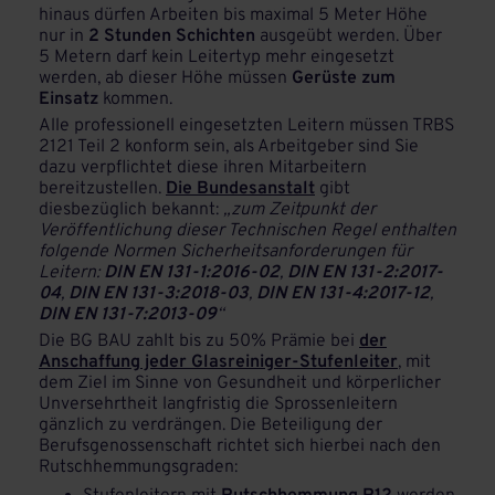
hinaus dürfen Arbeiten bis maximal 5 Meter Höhe
nur in
2 Stunden Schichten
ausgeübt werden. Über
5 Metern darf kein Leitertyp mehr eingesetzt
werden, ab dieser Höhe müssen
Gerüste zum
Einsatz
kommen.
Alle professionell eingesetzten Leitern müssen TRBS
2121 Teil 2 konform sein, als Arbeitgeber sind Sie
dazu verpflichtet diese ihren Mitarbeitern
bereitzustellen.
Die Bundesanstalt
gibt
diesbezüglich bekannt:
„zum Zeitpunkt der
Veröffentlichung dieser Technischen Regel enthalten
folgende Normen Sicherheitsanforderungen für
Leitern:
DIN EN 131-1:2016-02
,
DIN EN 131-2:2017-
04
,
DIN EN 131-3:2018-03
,
DIN EN 131-4:2017-12
,
DIN EN 131-7:2013-09
“
Die BG BAU zahlt bis zu 50% Prämie bei
der
Anschaffung jeder Glasreiniger-Stufenleiter
, mit
dem Ziel im Sinne von Gesundheit und körperlicher
Unversehrtheit langfristig die Sprossenleitern
gänzlich zu verdrängen. Die Beteiligung der
Berufsgenossenschaft richtet sich hierbei nach den
Rutschhemmungsgraden: