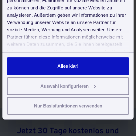
personalisieren, Funktionen für soziale Medien anbieten
Dienstleister
zu können und die Zugriffe auf unsere Website zu
analysieren. Außerdem geben wir Informationen zu Ihrer
Verwendung unserer Website an unsere Partner für
fortytools by zvoove für Ihre
soziale Medien, Werbung und Analysen weiter. Unsere
Branche
Partner führen diese Informationen möglicherweise mit
weiteren Daten zusammen, die Sie ihnen bereitgestellt
haben oder die sie im Rahmen Ihrer Nutzung der Dienste
Gebäudereinigung und Reinigungsdienste
gesammelt haben. Sie geben Einwilligung zu unseren
Cookies, wenn Sie unsere Webseite weiterhin nutzen.
Alles klar!
Auswahl konfigurieren
Unterhaltsreinigung & Grundreinigung
Nur Basisfunktionen verwenden
Jetzt 30 Tage kostenlos und