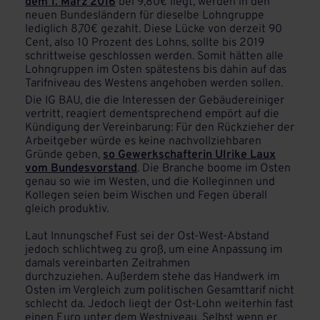
dem 1. März 2016
bei 9,80€ liegt, werden in den
neuen Bundesländern für dieselbe Lohngruppe
lediglich 8,70€ gezahlt. Diese Lücke von derzeit 90
Cent, also 10 Prozent des Lohns, sollte bis 2019
schrittweise geschlossen werden. Somit hätten alle
Lohngruppen im Osten spätestens bis dahin auf das
Tarifniveau des Westens angehoben werden sollen.
Die IG BAU, die die Interessen der Gebäudereiniger
vertritt, reagiert dementsprechend empört auf die
Kündigung der Vereinbarung: Für den Rückzieher der
Arbeitgeber würde es keine nachvollziehbaren
Gründe geben,
so Gewerkschafterin Ulrike Laux
vom Bundesvorstand
. Die Branche boome im Osten
genau so wie im Westen, und die Kolleginnen und
Kollegen seien beim Wischen und Fegen überall
gleich produktiv.
Laut Innungschef Fust sei der Ost-West-Abstand
jedoch schlichtweg zu groß, um eine Anpassung im
damals vereinbarten Zeitrahmen
durchzuziehen. Außerdem stehe das Handwerk im
Osten im Vergleich zum politischen Gesamttarif nicht
schlecht da. Jedoch liegt der Ost-Lohn weiterhin fast
einen Euro unter dem Westniveau. Selbst wenn er