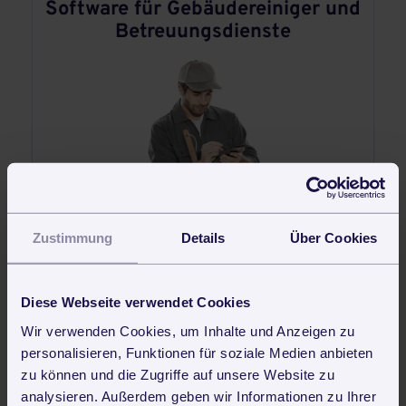
Software für Gebäudereiniger und
Betreuungsdienste
Zustimmung
Details
Über Cookies
30 Tage kostenlos und unverbindlich testen und sofort
produktiv arbeiten
Diese Webseite verwendet Cookies
Jetzt kostenlos testen
Wir verwenden Cookies, um Inhalte und Anzeigen zu
personalisieren, Funktionen für soziale Medien anbieten
zu können und die Zugriffe auf unsere Website zu
analysieren. Außerdem geben wir Informationen zu Ihrer