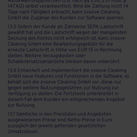
Aufbewahrungspflichten (z.B. nach §§ 238, 257 HGB, §
147 AO) selbst verantwortlich. Wird die Zahlung nicht 14
Tage nach Fälligkeit erbracht, kann zvoove Cleaning
GmbH die Zugänge des Kunden zur Software sperren.
13.5 Sofern der Kunde als Zahlweise SEPA-Lastschrift
gewählt hat und die Lastschrift wegen der mangelnden
Deckung des Kontos nicht erfolgreich ist, kann zvoove
Cleaning GmbH eine Bearbeitungsgebühr für die
erneute Lastschrift in Höhe von EUR 15 in Rechnung
stellen. Weitere Verzugskosten oder
Schadenersatzsansprüche bleiben davon unberührt.
13.6 Entwickelt und implementiert die zvoove Cleaning
GmbH neue Features und Funktionen in die Software, so
behält sich die zvoove Cleaning GmbH vor, diese nur
gegen weitere Nutzungsgebühren zur Nutzung zur
Verfügung zu stellen. Die Fortytools unterbreitet in
diesem Fall dem Kunden ein entsprechendes Angebot
zur Nutzung.
13.7 Sämtliche in den Preislisten und Angeboten
ausgewiesenen Preise sind Netto-Preise in Euro
zuzüglich der jeweils geltenden gesetzlichen
Umsatzsteuer.