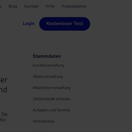
s
Blog
Kontakt
Hilfe
Produktdemo
Login
Kostenloser Test
Stammdaten
Kundenverwaltung
Objektverwaltung
mer
nd
Mitarbeiterverwaltung
Zählerstände erfassen
Aufgaben und Termine
 Sie
für
Vertriebstool