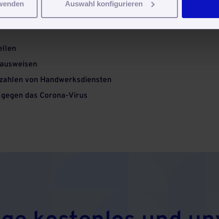
rwenden
Auswahl konfigurieren
ellen
 ausweisen
Bezahlen von Handwerksdiensten
 gegen das Corona-Virus