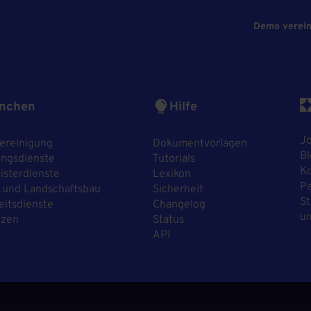
Demo verei
nchen
Hilfe
J
ereinigung
Dokumentvorlagen
Bl
ngsdienste
Tutorials
Ko
sterdienste
Lexikon
P
 und Landschaftsbau
Sicherheit
St
eitsdienste
Changelog
un
nzen
Status
API