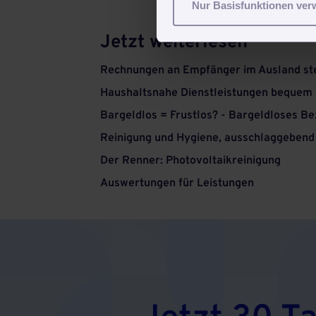
Nur Basisfunktionen ve
Jetzt weiterlesen
Rechnungen an Empfänger im Ausland st
Haushaltsnahe Dienstleistungen bequem
Bargeldlos = Frustlos? - Bargeldloses 
Reinigung und Hygiene, ausschlaggebend
Der Renner: Photovoltaikreinigung
Auswertungen für Leistungen