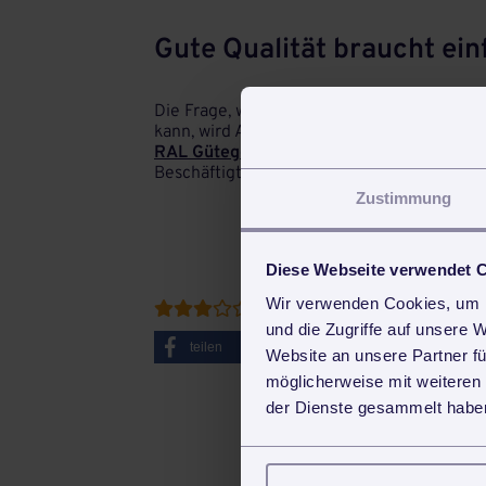
Gute Qualität braucht einf
Die Frage, welche Fläche in welcher Zeit re
kann, wird Auftraggeber, Arbeitgeber und A
RAL Gütegemeinschaft Gebäudereinigung 
Beschäftigte der Reinigungsbranche schon
Zustimmung
Diese Webseite verwendet 
Wir verwenden Cookies, um I
Bewertet mit durchschnittlic





und die Zugriffe auf unsere 
teilen
tweet
Website an unsere Partner fü
möglicherweise mit weiteren
der Dienste gesammelt haben