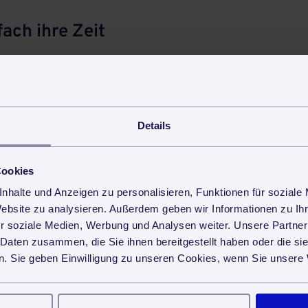
ach ihre Zeit
alistischerweise zu guter Qualität gereinigt werden
rbeitnehmer also auch künftig weiter beschäftigen. Die
e. V.
jedenfalls wird nicht müde zu betonen, was jeder
 lange weiß:
Sauberkeit braucht einfach ihre Zeit.
Details
Cookies
nhalte und Anzeigen zu personalisieren, Funktionen für soziale
h
3.2
Sternen von
103
Lesern.
Website zu analysieren. Außerdem geben wir Informationen zu I
teilen
teilen
r soziale Medien, Werbung und Analysen weiter. Unsere Partner
 Daten zusammen, die Sie ihnen bereitgestellt haben oder die s
. Sie geben Einwilligung zu unseren Cookies, wenn Sie unsere 