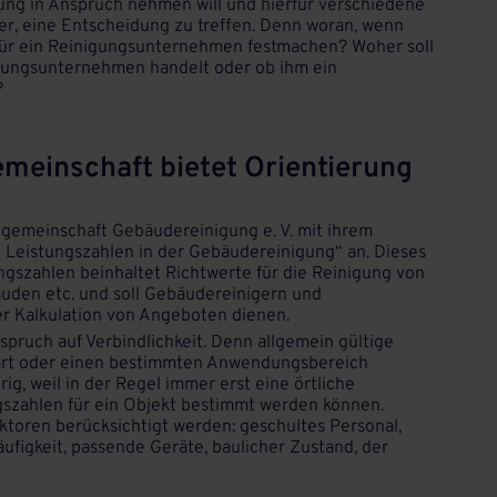
ung in Anspruch nehmen will und hierfür verschiedene
er, eine Entscheidung zu treffen. Denn woran, wenn
g für ein Reinigungsunternehmen festmachen? Woher soll
nigungsunternehmen handelt oder ob ihm ein
?
meinschaft bietet Orientierung
gemeinschaft Gebäudereinigung e. V. mit ihrem
 Leistungszahlen in der Gebäudereinigung“ an. Dieses
ungszahlen beinhaltet Richtwerte für die Reinigung von
uden etc. und soll Gebäudereinigern und
er Kalkulation von Angeboten dienen.
spruch auf Verbindlichkeit. Denn allgemein gültige
art oder einen bestimmten Anwendungsbereich
rig, weil in der Regel immer erst eine örtliche
gszahlen für ein Objekt bestimmt werden können.
ktoren berücksichtigt werden: geschultes Personal,
figkeit, passende Geräte, baulicher Zustand, der