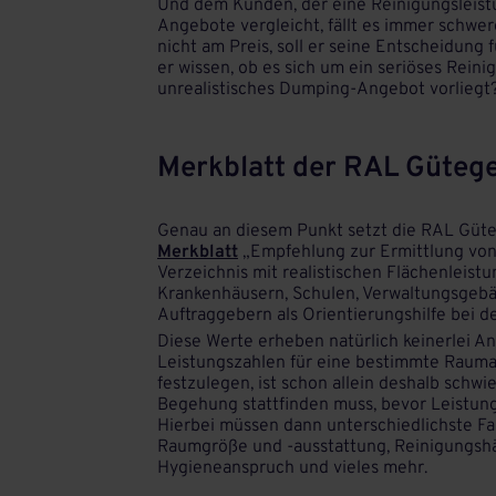
Und dem Kunden, der eine Reinigungsleist
Angebote vergleicht, fällt es immer schwer
nicht am Preis, soll er seine Entscheidun
er wissen, ob es sich um ein seriöses Rei
unrealistisches Dumping-Angebot vorliegt
Merkblatt der RAL Gütege
Genau an diesem Punkt setzt die RAL Güte
Merkblatt
„Empfehlung zur Ermittlung von
Verzeichnis mit realistischen Flächenleist
Krankenhäusern, Schulen, Verwaltungsgebä
Auftraggebern als Orientierungshilfe bei d
Diese Werte erheben natürlich keinerlei An
Leistungszahlen für eine bestimmte Raum
festzulegen, ist schon allein deshalb schwie
Begehung stattfinden muss, bevor Leistun
Hierbei müssen dann unterschiedlichste Fa
Raumgröße und -ausstattung, Reinigungshäu
Hygieneanspruch und vieles mehr.