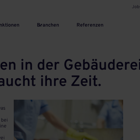
Job
nktionen
Branchen
Referenzen
en in der Gebäudere
ucht ihre Zeit.
was
 bei
eine
wei