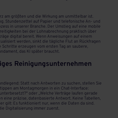
rz am größten und die Wirkung am unmittelbar ist.
sung. Stundenzettel auf Papier und telefonische An- und
ozess in unserer Branche. Der Umstieg auf eine mobile
reitigkeiten bei der Lohnabrechnung praktisch über
ufträge digital bereit. Wenn Anweisungen auf einem
alisiert werden, sinkt die tägliche Flut an Rückfragen
 Schritte erzeugen vom ersten Tag an saubere,
undament, das KI später braucht.
ähiges Reinigungsunternehmen
undlegend: Statt nach Antworten zu suchen, stellen Sie
ie tippen am Montagmorgen in ein Chat-Interface:
unterbesetzt?" oder „Welche Verträge laufen gerade
 eine präzise, datenbasierte Antwort. Keine Tabellen,
r gilt: Es funktioniert nur, wenn die Daten da sind.
die Digitalisierung immer zuerst.