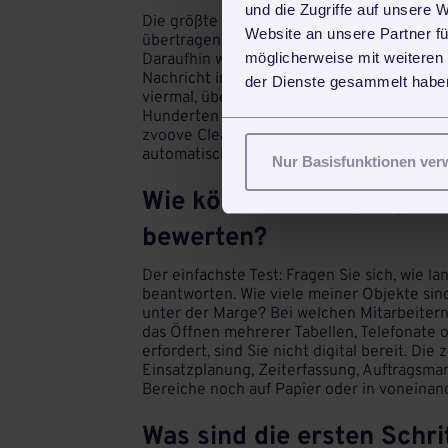
und die Zugriffe auf unsere 
Die größte Zeitverschwendung entsteht du
Website an unsere Partner fü
übertragen und kommuniziert werden müsse
möglicherweise mit weiteren
Daraufhin wird der Arbeitsauftrag aktualisi
Nachricht informiert und das Ganze separat
der Dienste gesammelt haben
viermal, über vier verschiedene Kanäle. M
Hunderten von Mitarbeitern, wird schnell 
zvoove Clean zentralisieren wir genau das: e
automatisch dokumentiert.
Nur Basisfunktionen ve
Wie können Reinigungsunt
bewerten?
Der einfachste Test: Fragen Sie sich, wie l
beantworten. Wie viele meiner Objekte sin
unter der Marge? Bei welchen Mitarbeite
das Öffnen mehrerer Tabellen, Telefonate 
erfordert, sind Sie nicht digital bereit. Die 
Einsatzplanung, Zeiterfassung, Auftragsm
Bereiche noch auf Papier oder in voneinande
Was sind die ersten Schrit