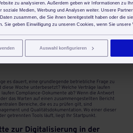
Website zu analysieren. Außerdem geben wir Informationen zu I
rch Informationen, die mehrfach manuell eingegeben,
r soziale Medien, Werbung und Analysen weiter. Unsere Partner
n. Ein Auftraggeber ändert eine Anforderung.
 Daten zusammen, die Sie ihnen bereitgestellt haben oder die s
ert, der Objektleiter angerufen, das Reinigungsteam per
 für die Dokumentation erfasst. Dieselbe Information,
. Sie geben Einwilligung zu unseren Cookies, wenn Sie unsere 
ultipliziert man das mit Dutzenden von Objekten und
klar, warum Margen verschwinden. Mit den Lösungen von
ine Aktualisierung, alle Teams informiert, alles
rwenden
Auswahl konfigurieren
ernehmen ihre digitale Reife
ange es dauert, eine grundlegende betriebliche Frage zu
d diese Woche unterbesetzt? Welche Verträge laufen
rn laufen Compliance-Dokumente ab? Wenn die Antwort
oder das Warten auf einen zusammengestellten Bericht
zentralen Bereiche, die es zu prüfen gilt, sind
anagement und Qualitätsdokumentation. Wo einer dieser
r getrennten Tools läuft, liegt Ihr Startpunkt.
te zur Digitalisierung in der