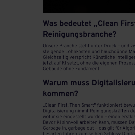
Was bedeutet „Clean First
Reinigungsbranche?
Unsere Branche steht unter Druck – und zwa
steigende Lohnkosten und hauchdünne Mar
Gleichzeitig verspricht Künstliche Intelli
jetzt auf KI setzt, ohne die eigenen Prozes
Gebäude ohne Fundament.
Warum muss Digitalisieru
kommen?
„Clean First, Then Smart" funktioniert bew
Digitalisierung nimmt Reinigungskräften den
wofür sie eingestellt wurden – einen erstkl
Bevor KI sinnvoll arbeiten kann, müssen Dat
Garbage in, garbage out – das gilt für Alg
Lesarten führen zum selben Schluss: Digital