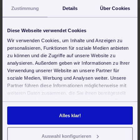
Zustimmung
Details
Über Cookies
Betrug (auch im Sinne der registrierten
Arbeitszeit oder die Erledigung privater Dinge
am Arbeitsplatz)
Diebstahl
Diese Webseite verwendet Cookies
Untreue
Wir verwenden Cookies, um Inhalte und Anzeigen zu
Körperverletzung und Tätlichkeiten
personalisieren, Funktionen für soziale Medien anbieten
Sexuelle Belästigung
zu können und die Zugriffe auf unsere Website zu
Mobbing
analysieren. Außerdem geben wir Informationen zu Ihrer
mutwillige Beschädigung und Zerstörung von
Verwendung unserer Website an unsere Partner für
Firmen- oder Kundeneigentum
Diskriminierung und Fremdenfeindlichkeit
soziale Medien, Werbung und Analysen weiter. Unsere
Verrat von Betriebsgeheimnissen
Partner führen diese Informationen möglicherweise mit
weiteren Daten zusammen, die Sie ihnen bereitgestellt
haben oder die sie im Rahmen Ihrer Nutzung der Dienste
aber auch untragbares Verhalten, wie zum Beispiel:
gesammelt haben. Sie geben Einwilligung zu unseren
Cookies, wenn Sie unsere Webseite weiterhin nutzen.
Alles klar!
Beleidigung eines Kunden oder Mitarbeitern
negative Äußerungen über den Betrieb
Arbeitsverweigerung, Undiszipliniertheit und
Auswahl konfigurieren
Aufsässigkeit gegenüber einem Vorgesetzten