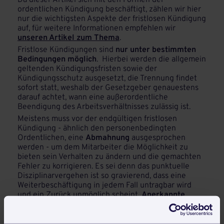
Da dieser Artikel sich mit den Formen der
ordentlichen Kündigung beschäftigt, zählen wir hier
nur die wichtigsten Aspekte der fristlosen Kündigung
auf, für weitere Informationen empfehlen wir
unseren Artikel zum Thema
.
Fristlose Kündigungen sind
nur unter bestimmten
Bedingungen möglich
. Hierbei werden die allgemein
geltenden Kündigungsfristen sowie der
Kündigungsschutz ausgesetzt, die Trennung findet
sofort statt, weshalb der Gesetzgeber genauestens
darauf achtet, wann eine außerordentliche
Beendigung des Arbeitsverhältnisses zulässig ist.
Meistens muss vor der endgültigen fristlosen
Kündigung - ähnlich den personenbedingten
Ordentlichen, eine
Abmahnung
ausgesprochen
werden - um dem Mitarbeiter die Möglichkeit zu
bieten sein Verhalten zu ändern und die gemachten
Fehler zu korrigieren. Es sei denn das punktuelle
Disziplinarvergehen ist so gravierend, dass eine
Weiterbeschäftigung in jedem Fall untragbar wird
und ein Zurück unmöglich scheint.
Anerkannte
Gründe
für die sofortige Kündigung sind unter
anderem: