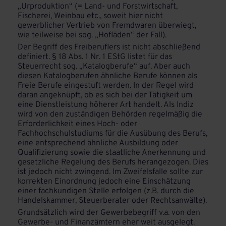
„Urproduktion“ (= Land- und Forstwirtschaft,
Fischerei, Weinbau etc., soweit hier nicht
gewerblicher Vertrieb von Fremdwaren überwiegt,
wie teilweise bei sog. „Hofläden“ der Fall).
Der Begriff des Freiberuflers ist nicht abschließend
definiert. § 18 Abs. 1 Nr. 1 EStG listet für das
Steuerrecht sog. „Katalogberufe“ auf. Aber auch
diesen Katalogberufen ähnliche Berufe können als
Freie Berufe eingestuft werden. In der Regel wird
daran angeknüpft, ob es sich bei der Tätigkeit um
eine Dienstleistung höherer Art handelt. Als Indiz
wird von den zuständigen Behörden regelmäßig die
Erforderlichkeit eines Hoch- oder
Fachhochschulstudiums für die Ausübung des Berufs,
eine entsprechend ähnliche Ausbildung oder
Qualifizierung sowie die staatliche Anerkennung und
gesetzliche Regelung des Berufs herangezogen. Dies
ist jedoch nicht zwingend. Im Zweifelsfalle sollte zur
korrekten Einordnung jedoch eine Einschätzung
einer fachkundigen Stelle erfolgen (z.B. durch die
Handelskammer, Steuerberater oder Rechtsanwälte).
Grundsätzlich wird der Gewerbebegriff v.a. von den
Gewerbe- und Finanzämtern eher weit ausgelegt.