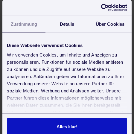
Recht
Steuer
Zustimmung
Details
Über Cookies
Bewertet mit durchschnittlich
5.0





Sternen von
125
Lesern.
Diese Webseite verwendet Cookies
Wir verwenden Cookies, um Inhalte und Anzeigen zu
personalisieren, Funktionen für soziale Medien anbieten
Software für Gebäudereiniger und
zu können und die Zugriffe auf unsere Website zu
Betreuungsdienste
analysieren. Außerdem geben wir Informationen zu Ihrer
Verwendung unserer Website an unsere Partner für
soziale Medien, Werbung und Analysen weiter. Unsere
Partner führen diese Informationen möglicherweise mit
weiteren Daten zusammen, die Sie ihnen bereitgestellt
haben oder die sie im Rahmen Ihrer Nutzung der Dienste
gesammelt haben. Sie geben Einwilligung zu unseren
Cookies, wenn Sie unsere Webseite weiterhin nutzen.
Alles klar!