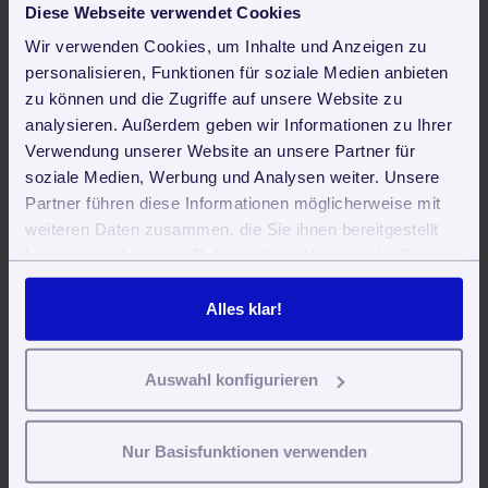
Welche Pflichtangaben gehören in Geschäftsbriefe?
Diese Webseite verwendet Cookies
SaaS für Gebäudereiniger. Warum es sich lohnt, eine Online-
Wir verwenden Cookies, um Inhalte und Anzeigen zu
Lösung zu testen
personalisieren, Funktionen für soziale Medien anbieten
zu können und die Zugriffe auf unsere Website zu
Fortytools ab sofort Teil der Zvoove-Gruppe: Zwei Software-
analysieren. Außerdem geben wir Informationen zu Ihrer
Anbieter für Gebäudedienstleistungen tun sich zusammen
Verwendung unserer Website an unsere Partner für
soziale Medien, Werbung und Analysen weiter. Unsere
Jetzt weiterlesen
Partner führen diese Informationen möglicherweise mit
weiteren Daten zusammen, die Sie ihnen bereitgestellt
Haushaltsnahe Dienstleistungen steuerlich geltend
haben oder die sie im Rahmen Ihrer Nutzung der Dienste
machen
gesammelt haben. Sie geben Einwilligung zu unseren
Gewinn- und Verlustrechnung für Gebäudereiniger,
Cookies, wenn Sie unsere Webseite weiterhin nutzen.
Alles klar!
Alltagshilfe- und Betreuungsdienste
Noch mehr Hilfe!
Auswahl konfigurieren
5 Gründe, Gebäudereiniger(in) zu werden
Branchenstudie zvoove Industry Pulse: Was
Nur Basisfunktionen verwenden
bewegt die Gebäudedienstleistungsbranche?