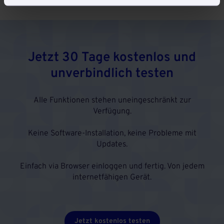
Jetzt 30 Tage kostenlos und
unverbindlich testen
Alle Funktionen stehen uneingeschränkt zur
Verfügung.
Keine Software-Installation, keine Probleme mit
Updates.
Einfach via Browser einloggen und fertig. Von jedem
internetfähigen Gerät.
Jetzt kostenlos testen