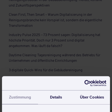
Reinigungsroboter in der Gebäudereinigung: Trends, Vorteile
und Zukunftsperspektiven
Clean First, Then Smart – Warum Digitalisierung in der
Reinigungsbranche kein Vorspiel ist, sondern die eigentliche
Transformation
Industry Pulse 2025 – 73 Prozent sagen: Digitalisierung hat
höchste Priorität. Doch nur 3 Prozent sind digital
angekommen. Was läuft da falsch?
Daytime Cleaning: Tagesreinigung während des Betriebs für
Unternehmen und öffentliche Einrichtungen
3 digitale Quick-Wins für die Gebäudereinigung
Auch interessant
Arbeitsscheine als Lieferscheine für vollbrachte Leistungen
Zustimmung
Details
Über Cookies
Wann verfällt Resturlaub?