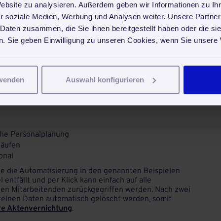
Website zu analysieren. Außerdem geben wir Informationen zu I
 in Echtzeit übertragenen Arbeitszeiten direkt in die
ch entfällt einerseits die manuelle
r soziale Medien, Werbung und Analysen weiter. Unsere Partner
personal und andererseits die manuelle
Übertragung
 Daten zusammen, die Sie ihnen bereitgestellt haben oder die s
Durch die Automatisierung werden auch potenzielle
. Sie geben Einwilligung zu unseren Cookies, wenn Sie unsere 
ssungsprotokollen oder falsche Übertragung aus diesen
 erfolgt also genauer und schneller. Mehr zur
er in unserem Blog
.
rwenden
Auswahl konfigurieren
assung für ihr Unternehmen
r auf der Hand:
che Personalplanung
läufen
sonal
die die Automatisierung in den genannten Beispielen
 entfällt und per Klick kann einfach auf alle
nen Mitarbeitenden zurückgegriffen werden. Nach zwei
zelnen Daten automatisch gelöscht werden, somit
re Aktenvernichtung
.