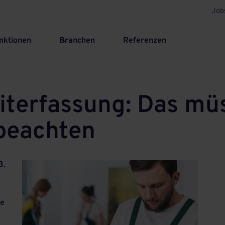
Job
nktionen
Branchen
Referenzen
iterfassung: Das müs
 beachten
3.
ie