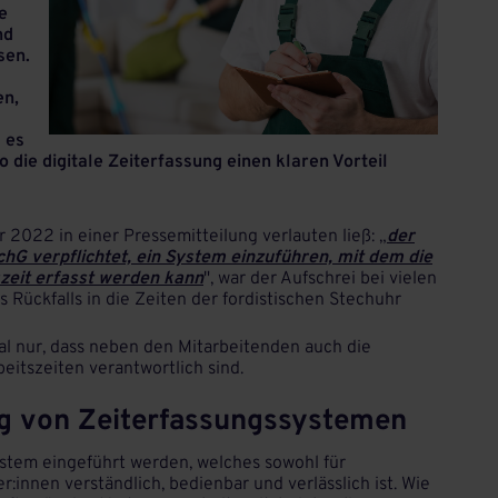
e
nd
sen.
en,
s es
o die digitale Zeiterfassung einen klaren Vorteil
2022 in einer Pressemitteilung verlauten ließ: „
der
SchG verpflichtet, ein System einzuführen, mit dem die
zeit erfasst werden kann
", war der Aufschrei bei vielen
 Rückfalls in die Zeiten der fordistischen Stechuhr
al nur, dass neben den Mitarbeitenden auch die
beitszeiten verantwortlich sind.
ng von Zeiterfassungssystemen
stem eingeführt werden, welches sowohl für
:innen verständlich, bedienbar und verlässlich ist. Wie