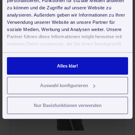
personalisieren, Funktionen für soziale Medien anbieten
zu können und die Zugriffe auf unsere Website zu
Bewertet mit durchschnittlich
3.6





analysieren. Außerdem geben wir Informationen zu Ihrer
Sternen von
24
Lesern.
Verwendung unserer Website an unsere Partner für
soziale Medien, Werbung und Analysen weiter. Unsere
Partner führen diese Informationen möglicherweise mit
weiteren Daten zusammen, die Sie ihnen bereitgestellt
haben oder die sie im Rahmen Ihrer Nutzung der Dienste
Software für Gebäudereiniger und
gesammelt haben. Sie geben Einwilligung zu unseren
Betreuungsdienste
Cookies, wenn Sie unsere Webseite weiterhin nutzen.
Alles klar!
Auswahl konfigurieren
Nur Basisfunktionen verwenden