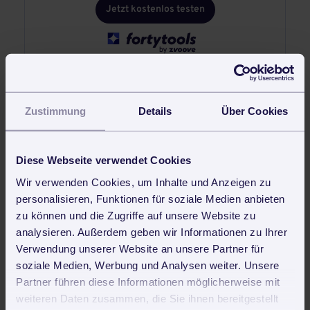
Jetzt kostenlos testen
Zustimmung
Details
Über Cookies
Neueste Beiträge
Diese Webseite verwendet Cookies
Reinigungsroboter in der Gebäudereinigung: Trends, Vorteile
Wir verwenden Cookies, um Inhalte und Anzeigen zu
und Zukunftsperspektiven
personalisieren, Funktionen für soziale Medien anbieten
zu können und die Zugriffe auf unsere Website zu
Clean First, Then Smart – Warum Digitalisierung in der
analysieren. Außerdem geben wir Informationen zu Ihrer
Reinigungsbranche kein Vorspiel ist, sondern die eigentliche
Transformation
Verwendung unserer Website an unsere Partner für
soziale Medien, Werbung und Analysen weiter. Unsere
Industry Pulse 2025 – 73 Prozent sagen: Digitalisierung hat
Partner führen diese Informationen möglicherweise mit
höchste Priorität. Doch nur 3 Prozent sind digital
weiteren Daten zusammen, die Sie ihnen bereitgestellt
angekommen. Was läuft da falsch?