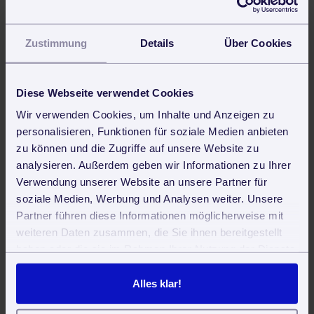
30 Tage kostenlos und unverbindlich testen und sofort
produktiv arbeiten
Zustimmung
Details
Über Cookies
Jetzt kostenlos testen
Diese Webseite verwendet Cookies
Wir verwenden Cookies, um Inhalte und Anzeigen zu
personalisieren, Funktionen für soziale Medien anbieten
zu können und die Zugriffe auf unsere Website zu
analysieren. Außerdem geben wir Informationen zu Ihrer
Verwendung unserer Website an unsere Partner für
Neueste Beiträge
soziale Medien, Werbung und Analysen weiter. Unsere
Partner führen diese Informationen möglicherweise mit
Reinigungsroboter in der Gebäudereinigung: Trends, Vorteile
weiteren Daten zusammen, die Sie ihnen bereitgestellt
und Zukunftsperspektiven
haben oder die sie im Rahmen Ihrer Nutzung der Dienste
Clean First, Then Smart – Warum Digitalisierung in der
gesammelt haben. Sie geben Einwilligung zu unseren
Reinigungsbranche kein Vorspiel ist, sondern die eigentliche
Cookies, wenn Sie unsere Webseite weiterhin nutzen.
Alles klar!
Transformation