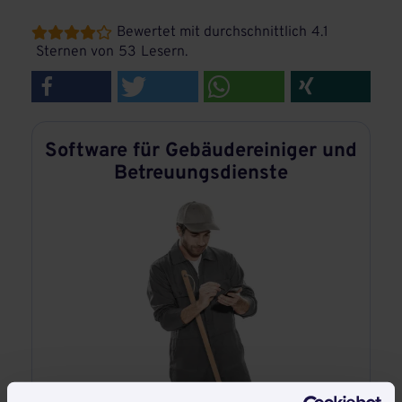
Bewertet mit durchschnittlich
4.1





Sternen von
53
Lesern.
Software für Gebäudereiniger und
Betreuungsdienste