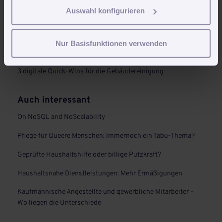
Industry Pulse 2025 – 73 Prozent sagen: Digitalisierung hat
Auswahl konfigurieren
höchste Priorität. Doch nur 3 Prozent sind digital
angekommen. Was läuft da falsch?
Daytime Cleaning: Tagesreinigung während des Betriebs für
Nur Basisfunktionen verwenden
Unternehmen und öffentliche Einrichtungen
3 digitale Quick-Wins für die Gebäudereinigung
Auch interessant
On NoSQL and NoScalability
Pflege für Queere Menschen: Immernoch ein Tabu-Thema?
Geprüfte Haushaltshilfe oder billige Putzkraft?
Haushaltsnahe Dienstleistungen: Mehr Ermäßigungen
Kaufmännische Angestellte und gewerbliche Mitarbeiter –
Wo liegen die Unterschiede