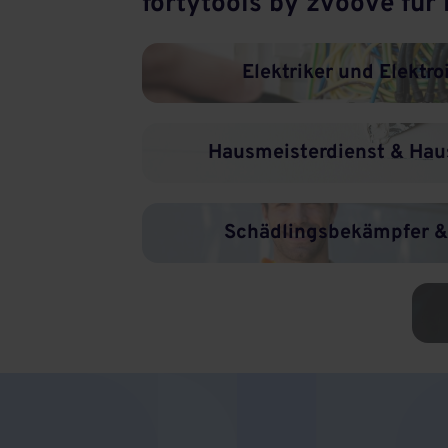
fortytools by zvoove für
Elektriker und Elektro
Hausmeisterdienst & Hau
Schädlingsbekämpfer 