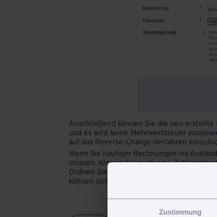
Anschließend können Sie die neu erstellt
und es wird keine Mehrwertsteuer ausgewi
auf das Reverse-Charge-Verfahren einzufü
Wenn Sie häufiger Rechnungen ins Ausland
müssen, können Sie auch eine Zahlungsbed
Ordnen Sie diese Zahlungsbedingung dann
können sicher sein, dass Sie den Hinweis a
Zustimmung