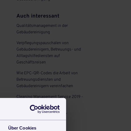
Auch interessant
Qualitätsmanagement in der
Gebäudereinigung
Verpflegungspauschalen von
Gebäudereinigern, Betreuungs- und
Alltagshilfediensten auf
Geschäftsreisen
Wie EPC-QR-Codes die Arbeit von
Betreuungsdiensten und
Gebäudereinigern vereinfachen
Cleaning Management Service 2019 -
Was Sie erwartet
Raumbücher: Grundlage der
Qualitätskontrolle
Über Cookies