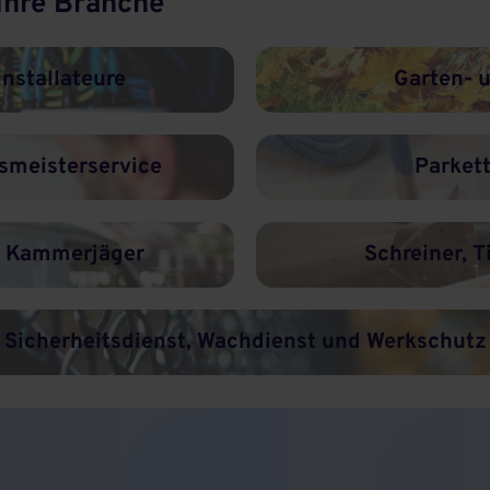
 Ihre Branche
installateure
Garten- 
smeisterservice
Parket
& Kammerjäger
Schreiner, T
Sicherheitsdienst, Wachdienst und Werkschutz