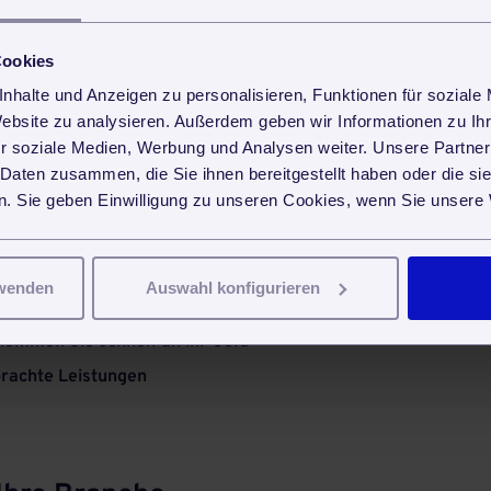
Cookies
h
3.6
Sternen von
109
Lesern.
nhalte und Anzeigen zu personalisieren, Funktionen für soziale
teilen
teilen
Website zu analysieren. Außerdem geben wir Informationen zu I
r soziale Medien, Werbung und Analysen weiter. Unsere Partner
 Daten zusammen, die Sie ihnen bereitgestellt haben oder die s
. Sie geben Einwilligung zu unseren Cookies, wenn Sie unsere 
ister berechnen?
uungsdienste: Der ultimative Ratgeber
rwenden
Auswahl konfigurieren
ommen Sie schnell an ihr Geld
brachte Leistungen