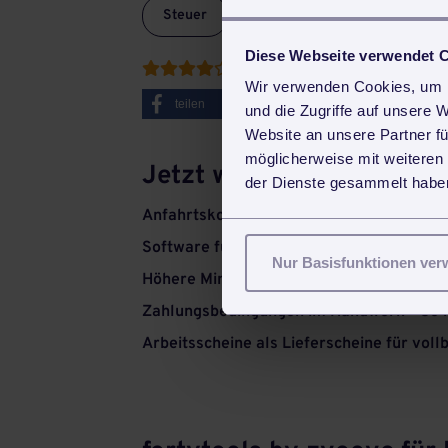
Steuer
Diese Webseite verwendet 
Bewertet mit durchschnittlic





Wir verwenden Cookies, um I
teilen
tweet
und die Zugriffe auf unsere 
Website an unsere Partner fü
möglicherweise mit weiteren
Jetzt weiterlesen
der Dienste gesammelt haben
Anfahrtskosten: Wie viel dürfen Dienstle
Software für Gebäudereinigung und Betre
Nur Basisfunktionen ve
Höhere Mindestlöhne ab 1. März 2016
Zahlungsbedingungen im Handwerk - So k
Arbeitsscheine als Lieferscheine für voll