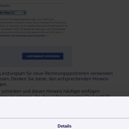
e Leistungsart für neue Rechnungspositionen verwenden
esen. Denken Sie daran, den entsprechenden Hinweis
gen.
 schreiben und diesen Hinweis häufiger einfügen
ingung anlegen, die den entsprechenden Text enthält.
 den betroffenen Kunden im EU-Ausland zu und Sie
uch zukünftig nicht vergessen.
Details