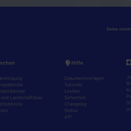
Demo verei
nchen
Hilfe
J
ereinigung
Dokumentvorlagen
Bl
ngsdienste
Tutorials
Ko
sterdienste
Lexikon
P
 und Landschaftsbau
Sicherheit
St
eitsdienste
Changelog
un
nzen
Status
API