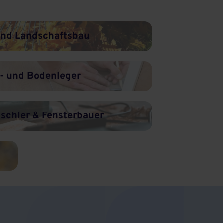
und Landschaftsbau
t- und Bodenleger
ischler & Fensterbauer