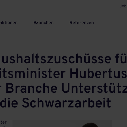
Job
nktionen
Branchen
Referenzen
shaltszuschüsse für
tsminister Hubertus
r Branche Unterstüt
die Schwarzarbeit
ster