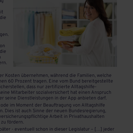
ag“
it
die
igen.
von
die
h
ern.
er Kosten übernehmen, während die Familien, welche
hen 60 Prozent tragen. Eine vom Bund bereitgestellte
herstellen, dass nur zertifizierte Alltagshilfe-
ine Mitarbeiter sozialversichert hat einen Anspruch
r seine Dienstleistungen in der App anbieten darf.
code im Moment der Beauftragung von Alltagshilfe
. Dies ist auch Sinne der neuen Bundesregierung,
lversicherungspflichtige Arbeit in Privathaushalten
zu fördern.
äter - eventuell schon in dieser Legislatur – […] jeder