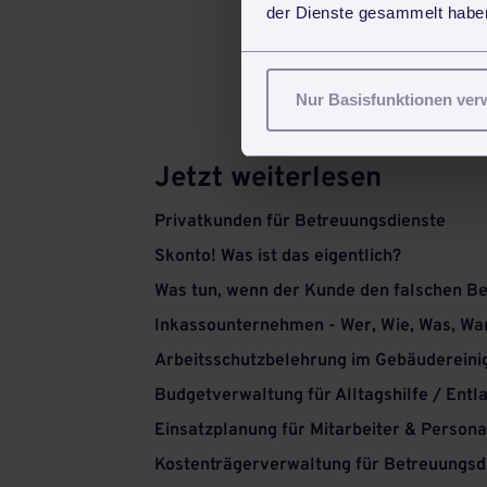
der Dienste gesammelt haben
Nur Basisfunktionen ve
Jetzt weiterlesen
Privatkunden für Betreuungsdienste
Skonto! Was ist das eigentlich?
Was tun, wenn der Kunde den falschen Be
Inkassounternehmen - Wer, Wie, Was, W
Arbeitsschutzbelehrung im Gebäuderein
Budgetverwaltung für Alltagshilfe / Entl
Einsatzplanung für Mitarbeiter & Person
Kostenträgerverwaltung für Betreuungsd