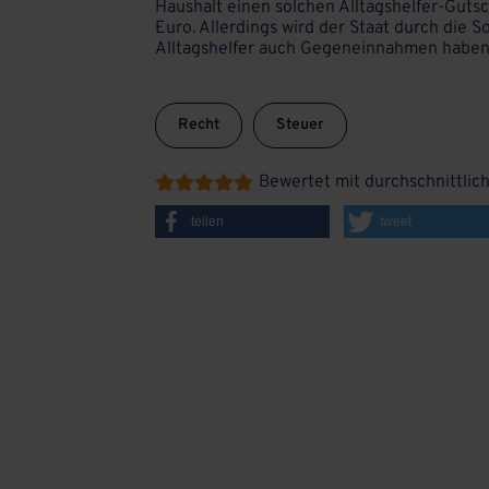
Haushalt einen solchen Alltagshelfer-Guts
Euro. Allerdings wird der Staat durch die 
Alltagshelfer auch Gegeneinnahmen haben
Recht
Steuer
Bewertet mit durchschnittlic





teilen
tweet