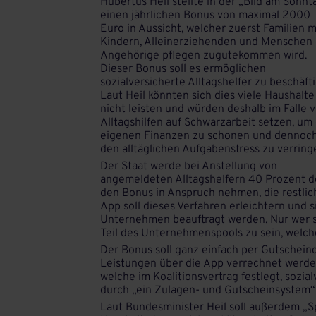
Hubertus Heil stellte in der „Bild am Sonnt
einen jährlichen Bonus von maximal 2000
Euro in Aussicht, welcher zuerst Familien m
Kindern, Alleinerziehenden und Menschen 
Angehörige pflegen zugutekommen wird.
Dieser Bonus soll es ermöglichen
sozialversicherte Alltagshelfer zu beschäft
Laut Heil könnten sich dies viele Haushalte
nicht leisten und würden deshalb im Falle 
Alltagshilfen auf Schwarzarbeit setzen, um 
eigenen Finanzen zu schonen und dennoc
den alltäglichen Aufgabenstress zu verring
Der Staat werde bei Anstellung von
angemeldeten Alltagshelfern 40 Prozent d
den Bonus in Anspruch nehmen, die restlic
App soll dieses Verfahren erleichtern und sic
Unternehmen beauftragt werden. Nur wer se
Teil des Unternehmenspools zu sein, welche
Der Bonus soll ganz einfach per Gutschein
Leistungen über die App verrechnet werden
welche im Koalitionsvertrag festlegt, sozia
durch „ein Zulagen- und Gutscheinsystem“ 
Laut Bundesminister Heil soll außerdem „Sp