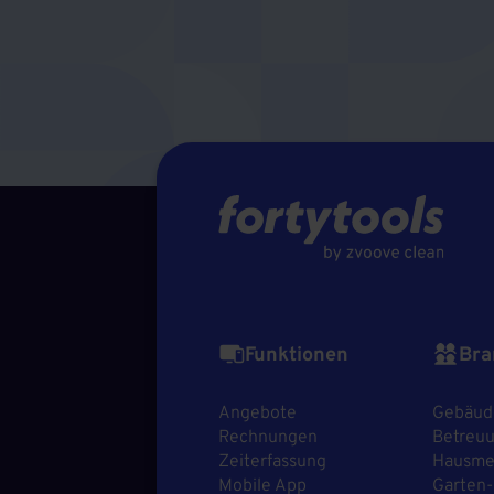
Funktionen
Bra
Angebote
Gebäud
Rechnungen
Betreuu
Zeiterfassung
Hausmei
Mobile App
Garten-