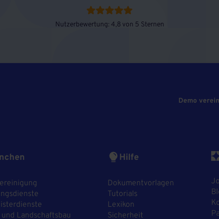
Nutzerbewertung: 4,8 von 5 Sternen
Demo verei
nchen
Hilfe
J
ereinigung
Dokumentvorlagen
Bl
ngsdienste
Tutorials
Ko
sterdienste
Lexikon
P
 und Landschaftsbau
Sicherheit