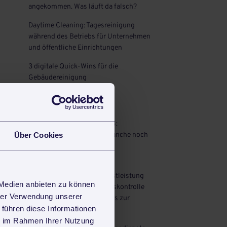
angekommen. Was läuft da falsch?
Daytime Cleaning: Tagesreinigung
während des Betriebs für Unternehmen
und öffentliche Einrichtungen
3 digitale Quick-Wins für die
Gebäudereinigung
Auch interessant
zvoove Industry Pulse 2024:
Über Cookies
Gebäudedienstleistungsbranche noch
weit von flächendeckender
Digitalisierung entfernt
Trends in der Gebäudedienstleistung
 Medien anbieten zu können
2025: Von mobiler Qualitätskontrolle
hrer Verwendung unserer
über digitale Schulungen bis zur
 führen diese Informationen
intelligenten Wartung
ie im Rahmen Ihrer Nutzung