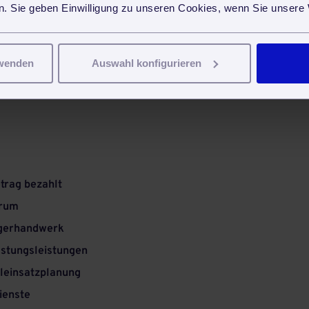
. Sie geben Einwilligung zu unseren Cookies, wenn Sie unsere 
rwenden
Auswahl konfigurieren
trag bezahlt
arum
igerhandwerk
astungsleistungen
aleinsatzplanung
ienste