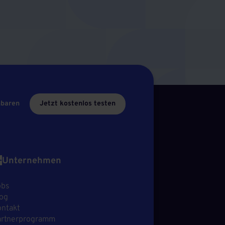
nbaren
Jetzt kostenlos testen
Unternehmen
obs
og
ntakt
artnerprogramm