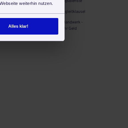
Alltagshilfe durch Betreuungsdienste
Webseite weiterhin nutzen.
Mehr Sicherheit durch Lohngleitklausel
Zahlungsbedingungen im Handwerk -
Alles klar!
So kommen Sie schnell an ihr Geld