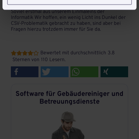
die Zeichen korrekt zu übernehmen.
Soviel erstmal aus unserem Einmaleins der
Informatik Wir hoffen, ein wenig Licht ins Dunkel der
CSV-Problematik gebracht zu haben, sind aber bei
Fragen hierzu trotzdem immer für Sie da.
Bewertet mit durchschnittlich
3.8





Sternen von
110
Lesern.
Software für Gebäudereiniger und
Betreuungsdienste