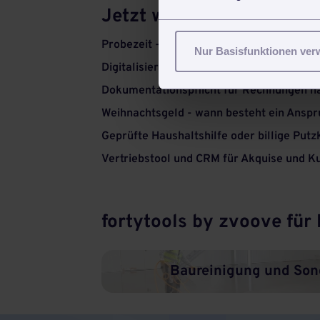
Jetzt weiterlesen
Probezeit - Was ich als Arbeitgeber wiss
Nur Basisfunktionen ve
Digitalisierung in der Gebäudereinigung
Dokumentationspflicht für Rechnungen 
Weihnachtsgeld - wann besteht ein Anspr
Geprüfte Haushaltshilfe oder billige Putz
Vertriebstool und CRM für Akquise und K
fortytools by zvoove für
Baureinigung und Son