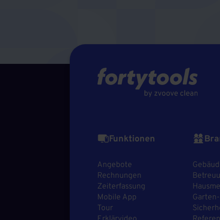
Funktionen
Bra
Angebote
Gebäud
Rechnungen
Betreuu
Zeiterfassung
Hausmei
Mobile App
Garten-
Tour
Sicherh
Erklärvideo
Refere