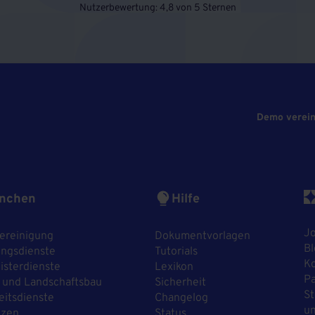
Nutzerbewertung: 4,8 von 5 Sternen
Demo verei
nchen
Hilfe
J
ereinigung
Dokumentvorlagen
Bl
ngsdienste
Tutorials
Ko
sterdienste
Lexikon
P
 und Landschaftsbau
Sicherheit
St
eitsdienste
Changelog
un
nzen
Status