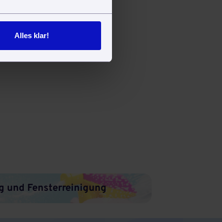
Alles klar!
g und Fensterreinigung