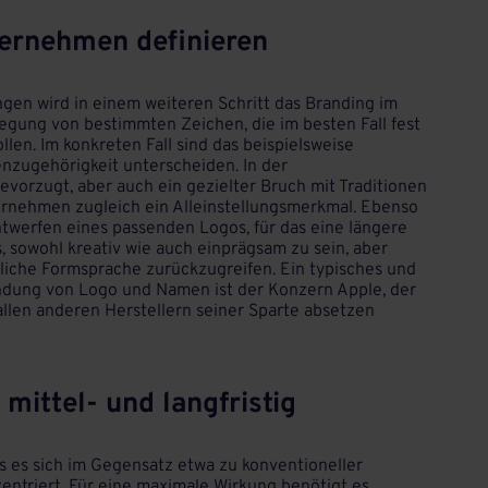
nternehmen definieren
en wird in einem weiteren Schritt das Branding im
legung von bestimmten Zeichen, die im besten Fall fest
en. Im konkreten Fall sind das beispielsweise
enzugehörigkeit unterscheiden. In der
vorzugt, aber auch ein gezielter Bruch mit Traditionen
ernehmen zugleich ein Alleinstellungsmerkmal. Ebenso
twerfen eines passenden Logos, für das eine längere
es, sowohl kreativ wie auch einprägsam zu sein, aber
dliche Formsprache zurückzugreifen. Ein typisches und
rbindung von Logo und Namen ist der Konzern Apple, der
allen anderen Herstellern seiner Sparte absetzen
 mittel- und langfristig
ss es sich im Gegensatz etwa zu konventioneller
zentriert. Für eine maximale Wirkung benötigt es