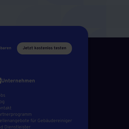
nbaren
Jetzt kostenlos testen
Unternehmen
obs
og
ntakt
artnerprogramm
ellenangebote für Gebäudereiniger
d Dienstleister