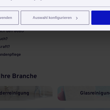
en muss
rwenden
Auswahl konfigurieren
nach den GoBD
uch?
kraft?
undenpflege
 Ihre Branche
derreinigung
Glasreinigun