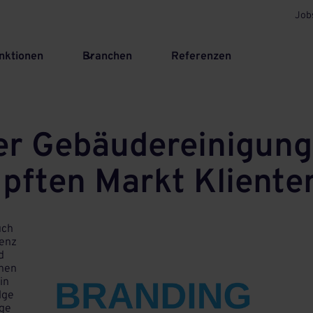
Job
nktionen
Branchen
Referenzen
er Gebäudereinigung
ften Markt Kliente
uch
renz
d
chen
in
lge
rge