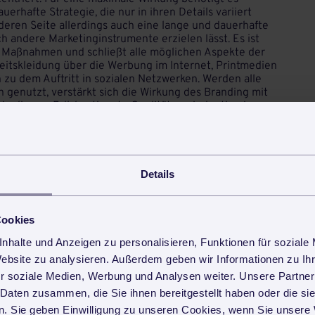
erhafte Strategie, die nur in ihren Details variiert
nderen Seite allerdings auch eine lange und dauerhafte
h andere Marketinginstrumente erzielen lässt. Es ist
e Maßnahmen und schließt alle möglichen Aspekte der
beitskleidung über die Werbung im Internet, Printmedien
 zu dem Auftritt in sozialen Netzwerken. Werden alle
 genutzt, verstärkt sich die Wirkung des Branding mit
t in diesem Fall, bestimmte Qualitäten eindeutig einem
stig gesehen zu einem erfolgreichen Namebuilding.
ufmerksamkeit zusätzlich, ohne dass teure Maßnahmen
elt für Ihre Gebäudereinigung einsetzen können
,
Details
agentur make better.
Cookies
nhalte und Anzeigen zu personalisieren, Funktionen für soziale
h
3.3
Sternen von
94
Lesern.
Website zu analysieren. Außerdem geben wir Informationen zu I
r soziale Medien, Werbung und Analysen weiter. Unsere Partner
teilen
teilen
 Daten zusammen, die Sie ihnen bereitgestellt haben oder die s
. Sie geben Einwilligung zu unseren Cookies, wenn Sie unsere 