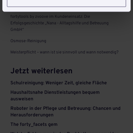
zvoove zCom am 24.04.2024 in Frankfurt
fortytools by zvoove im Kundeneinsatz: Die
Erfolgsgeschichte „Nana - Alltagshilfe und Betreuung
GmbH“
Osmose-Reinigung
Meisterpflicht – wann ist sie sinnvoll und wann notwendig?
Jetzt weiterlesen
Schulreinigung: Weniger Zeit, gleiche Fläche
Haushaltsnahe Dienstleistungen bequem
ausweisen
Roboter in der Pflege und Betreuung: Chancen und
Herausforderungen
The forty_facets gem