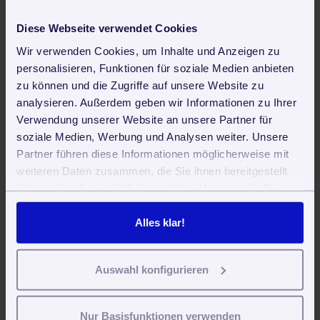
Neueste Beiträge
Reinigungsroboter in der Gebäudereinigung: Trends, Vorteile
Diese Webseite verwendet Cookies
und Zukunftsperspektiven
Wir verwenden Cookies, um Inhalte und Anzeigen zu
Clean First, Then Smart – Warum Digitalisierung in der
personalisieren, Funktionen für soziale Medien anbieten
Reinigungsbranche kein Vorspiel ist, sondern die eigentliche
zu können und die Zugriffe auf unsere Website zu
Transformation
analysieren. Außerdem geben wir Informationen zu Ihrer
Verwendung unserer Website an unsere Partner für
Industry Pulse 2025 – 73 Prozent sagen: Digitalisierung hat
soziale Medien, Werbung und Analysen weiter. Unsere
höchste Priorität. Doch nur 3 Prozent sind digital
Partner führen diese Informationen möglicherweise mit
angekommen. Was läuft da falsch?
weiteren Daten zusammen, die Sie ihnen bereitgestellt
Daytime Cleaning: Tagesreinigung während des Betriebs für
haben oder die sie im Rahmen Ihrer Nutzung der Dienste
Unternehmen und öffentliche Einrichtungen
gesammelt haben. Sie geben Einwilligung zu unseren
Cookies, wenn Sie unsere Webseite weiterhin nutzen.
Alles klar!
3 digitale Quick-Wins für die Gebäudereinigung
Auch interessant
Auswahl konfigurieren
Arbeitsscheine als Lieferscheine für vollbrachte Leistungen
Nur Basisfunktionen verwenden
Das Event des Jahres für Gebäudedienstleistungen: Die