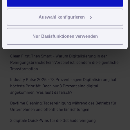
Auswahl konfigurieren
Neueste Beiträge
Nur Basisfunktionen verwenden
Reinigungsroboter in der Gebäudereinigung: Trends, Vorteile
und Zukunftsperspektiven
Clean First, Then Smart – Warum Digitalisierung in der
Reinigungsbranche kein Vorspiel ist, sondern die eigentliche
Transformation
Industry Pulse 2025 – 73 Prozent sagen: Digitalisierung hat
höchste Priorität. Doch nur 3 Prozent sind digital
angekommen. Was läuft da falsch?
Daytime Cleaning: Tagesreinigung während des Betriebs für
Unternehmen und öffentliche Einrichtungen
3 digitale Quick-Wins für die Gebäudereinigung