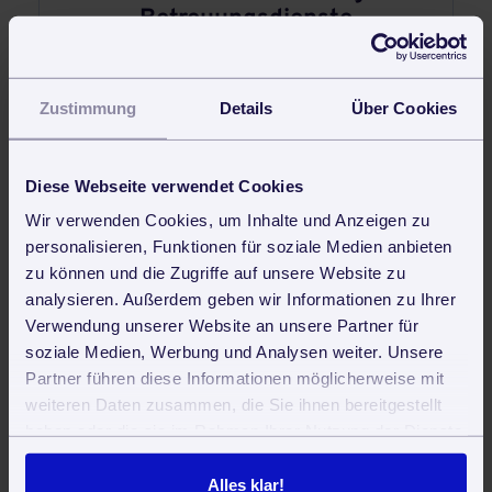
Betreuungsdienste
Zustimmung
Details
Über Cookies
Diese Webseite verwendet Cookies
Wir verwenden Cookies, um Inhalte und Anzeigen zu
personalisieren, Funktionen für soziale Medien anbieten
zu können und die Zugriffe auf unsere Website zu
analysieren. Außerdem geben wir Informationen zu Ihrer
30 Tage kostenlos und unverbindlich testen und sofort
produktiv arbeiten
Verwendung unserer Website an unsere Partner für
soziale Medien, Werbung und Analysen weiter. Unsere
Jetzt kostenlos testen
Partner führen diese Informationen möglicherweise mit
weiteren Daten zusammen, die Sie ihnen bereitgestellt
haben oder die sie im Rahmen Ihrer Nutzung der Dienste
gesammelt haben. Sie geben Einwilligung zu unseren
Cookies, wenn Sie unsere Webseite weiterhin nutzen.
Alles klar!