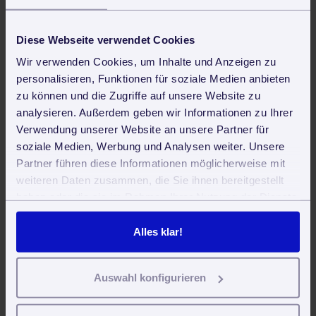
Diese Webseite verwendet Cookies
Wir verwenden Cookies, um Inhalte und Anzeigen zu
Marketing
Qualitätssicherung
personalisieren, Funktionen für soziale Medien anbieten
zu können und die Zugriffe auf unsere Website zu
Bewertet mit durchschnittlich
4.0





analysieren. Außerdem geben wir Informationen zu Ihrer
Sternen von
113
Lesern.
Verwendung unserer Website an unsere Partner für
soziale Medien, Werbung und Analysen weiter. Unsere
Partner führen diese Informationen möglicherweise mit
weiteren Daten zusammen, die Sie ihnen bereitgestellt
Software für Gebäudereiniger und
haben oder die sie im Rahmen Ihrer Nutzung der Dienste
Betreuungsdienste
gesammelt haben. Sie geben Einwilligung zu unseren
Cookies, wenn Sie unsere Webseite weiterhin nutzen.
Alles klar!
Auswahl konfigurieren