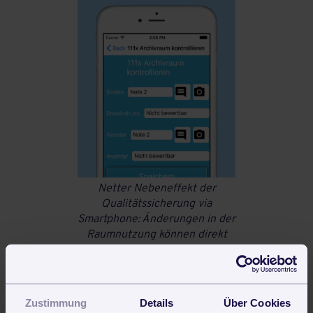
Netter Nebeneffekt der
Qualitätssicherung via
Smartphone: Änderungen in der
Raumnutzung können direkt
vor Ort erfasst werden. So
bleiben Raumbücher stets auf
dem aktuellen Stand.
Zustimmung
Details
Über Cookies