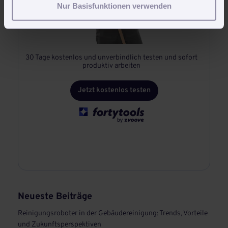
Nur Basisfunktionen verwenden
30 Tage kostenlos und unverbindlich testen und sofort
produktiv arbeiten
Jetzt kostenlos testen
Neueste Beiträge
Reinigungsroboter in der Gebäudereinigung: Trends, Vorteile
und Zukunftsperspektiven