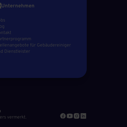
Unternehmen
obs
og
ntakt
artnerprogramm
ellenangebote für Gebäudereiniger
d Dienstleister
n
ers vermerkt.