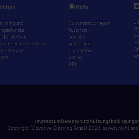
nchen
Hilfe
J
ereinigung
Dokumentvorlagen
Bl
ngsdienste
Tutorials
Ko
sterdienste
Lexikon
P
 und Landschaftsbau
Sicherheit
St
eitsdienste
Changelog
un
nzen
Status
API
Impressum
Datenschutz
Nutzungsbedingunge
Copyright ©
zvoove Cleaning GmbH
2026, soweit nicht and