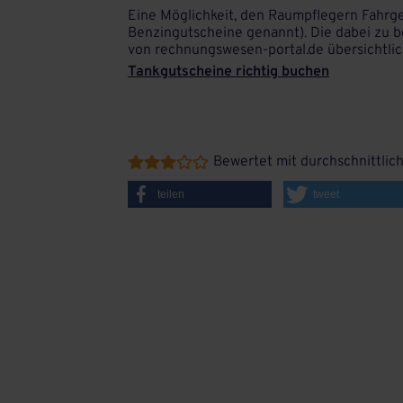
Eine Möglichkeit, den Raumpflegern Fahrg
Benzingutscheine genannt). Die dabei zu
von rechnungswesen-portal.de übersichtli
Tankgutscheine richtig buchen
Bewertet mit durchschnittlic





teilen
tweet