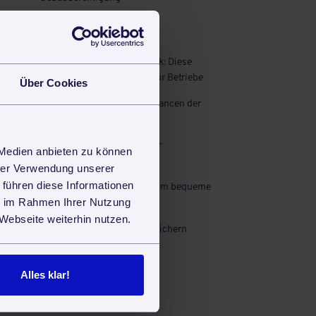
Auch interessant
Digitalisierung im Handwerk: Diese
Förderprogramme gibt es für Betriebe
Über Cookies
Die Wirkung von Farbe – Nuancen der
Gebäudereinigung
Raumbücher: Grundlage der
 Medien anbieten zu können
Qualitätskontrolle
hrer Verwendung unserer
 führen diese Informationen
Textilien mieten: eine rundum bequeme
ie im Rahmen Ihrer Nutzung
Sache
Webseite weiterhin nutzen.
E-Mails GoBD-konform speichern
Alles klar!