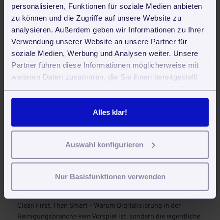
personalisieren, Funktionen für soziale Medien anbieten
zu können und die Zugriffe auf unsere Website zu
30 Tage kostenlos und unverbindlich testen und sofort
analysieren. Außerdem geben wir Informationen zu Ihrer
produktiv arbeiten
Verwendung unserer Website an unsere Partner für
soziale Medien, Werbung und Analysen weiter. Unsere
Jetzt kostenlos testen
Partner führen diese Informationen möglicherweise mit
weiteren Daten zusammen, die Sie ihnen bereitgestellt
haben oder die sie im Rahmen Ihrer Nutzung der Dienste
gesammelt haben. Sie geben Einwilligung zu unseren
Cookies, wenn Sie unsere Webseite weiterhin nutzen.
Alles klar!
Auswahl konfigurieren
Neueste Beiträge
Nur Basisfunktionen verwenden
Reinigungsroboter in der Gebäudereinigung: Trends, Vorteile
und Zukunftsperspektiven
Clean First, Then Smart – Warum Digitalisierung in der
Reinigungsbranche kein Vorspiel ist, sondern die eigentliche