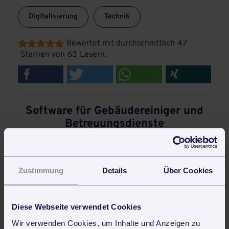
Digitalisierung
Technik
Bewertet mit durchschnittlich
4.7





Sternen von
63
Lesern.
Software für Gebäudereiniger und
Betreuungsdienste
Zustimmung
Details
Über Cookies
Diese Webseite verwendet Cookies
Wir verwenden Cookies, um Inhalte und Anzeigen zu