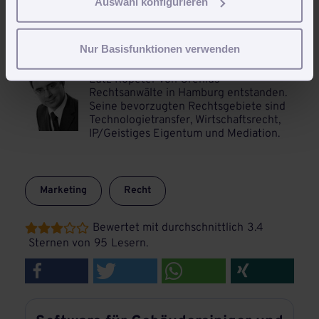
Auswahl konfigurieren
Über den Autor
Nur Basisfunktionen verwenden
Dieser Artikel ist in Zusammenarbeit mit
Lutz Ropeter von
Grenius
Rechtsanwälte in Hamburg
entstanden.
Seine bevorzugten Rechtsgebiete sind
Technologietransfer, Wirtschaftsrecht,
IP/Geistiges Eigentum und Mediation.
Marketing
Recht
Bewertet mit durchschnittlich
3.4





Sternen von
95
Lesern.