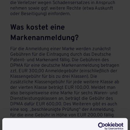
die Verletzer wegen Schadensersatzes in Anspruch
nehmen sowie ggf. weitere Rechte (etwa Auskunft
oder Beseitigung) einfordern.
Was kostet eine
Markenanmeldung?
Für die Anmeldung einer Marke werden zunächst
Gebühren für die Eintragung durch das Deutsche
Patent- und Markenamt fällig. Die Gebühren des
DPMA für eine deutsche Markenanmeldung betragen
zzt. EUR 300,00 Anmeldegebühr (einschließlich der
Klassengebühr für bis zu drei Klassen). Die
zusätzliche Klassengebühr für jede weitere Klasse ab
der vierten Klasse beträgt EUR 100,00. Meldet man
also beispielsweise eine Marke für sechs Waren- und
Dienstleistungsklassen an, beträgt die Gebühr des
DPMA dafür EUR 600,00. Des Weiteren gibt es auch
eine sog. „beschleunigte Prüfung“ der Anmeldung,
für die eine Gebühr in Höhe von EUR 200,00 fällig
wird.
Jeweils nach Ablauf von zehn Jahren ist eine