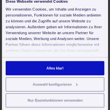
Diese Webseite verwendet Cookies
Die Stimmung im Gebäudereiniger-Handwerk steigt: Das
Bürokratieentlastungsesetz (BEG IV) soll kommen
Wir verwenden Cookies, um Inhalte und Anzeigen zu
personalisieren, Funktionen für soziale Medien anbieten
Verhinderungspflege: alles Wissenswerte zur begrenzten
zu können und die Zugriffe auf unsere Website zu
Entlastung der Pflegeperson
analysieren. Außerdem geben wir Informationen zu Ihrer
Ausbildung zum Gebäudereiniger
Verwendung unserer Website an unsere Partner für
soziale Medien, Werbung und Analysen weiter. Unsere
Partner führen diese Informationen möglicherweise mit
Jetzt weiterlesen
weiteren Daten zusammen, die Sie ihnen bereitgestellt
haben oder die sie im Rahmen Ihrer Nutzung der Dienste
Anfahrtskosten: Wie viel dürfen Dienstleister
gesammelt haben. Sie geben Einwilligung zu unseren
berechnen?
Cookies, wenn Sie unsere Webseite weiterhin nutzen.
Alles klar!
Neues Jahr, neue Rechnungsnummern?
Rechnungen an Empfänger im Ausland stellen
Auswahl konfigurieren
Einigung im Streit um den Tarifvertrag im
Gebäudereiniger-Handwerk
Tipp: Outdoor Handy für 49 EUR ohne Vertrag
Nur Basisfunktionen verwenden