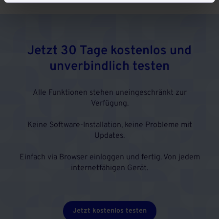
Jetzt 30 Tage kostenlos und
unverbindlich testen
Alle Funktionen stehen uneingeschränkt zur
Verfügung.
Keine Software-Installation, keine Probleme mit
Updates.
Einfach via Browser einloggen und fertig. Von jedem
internetfähigen Gerät.
Jetzt kostenlos testen