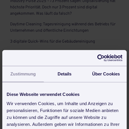
Industry Pulse 2025 – 73 Prozent sagen: Digitalisierung hat
höchste Priorität. Doch nur 3 Prozent sind digital
angekommen. Was läuft da falsch?
Daytime Cleaning: Tagesreinigung während des Betriebs für
Unternehmen und öffentliche Einrichtungen
3 digitale Quick-Wins für die Gebäudereinigung
Auch interessant
Webseite für Handwerker und Betreuungsdienste - die
Zustimmung
Details
Über Cookies
wichtigsten Schritte zur eigenen Homepage
3 digitale Quick-Wins für die Gebäudereinigung
Diese Webseite verwendet Cookies
Probezeit - Was ich als Arbeitgeber wissen muss
Wir verwenden Cookies, um Inhalte und Anzeigen zu
E-Mails GoBD-konform speichern
personalisieren, Funktionen für soziale Medien anbieten
zu können und die Zugriffe auf unsere Website zu
Die verpflichtende Einführung der E-Rechnung: Was
Unternehmen wissen müssen
analysieren. Außerdem geben wir Informationen zu Ihrer