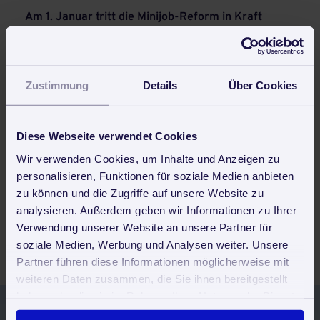
Am 1. Januar tritt die Minijob-Reform in Kraft
Von zu Hause aus weiterarbeiten - Homeoffice in
Zeiten der Pandemie
Das Event des Jahres für
Zustimmung
Details
Über Cookies
Gebäudedienstleistungen: Die zvoove zCom am
24.04.2024 in Frankfurt
Bargeldlos = Frustlos? - Bargeldloses Bezahlen
Diese Webseite verwendet Cookies
von Handwerksdiensten
Wir verwenden Cookies, um Inhalte und Anzeigen zu
Ausbildung zum Gebäudereiniger
personalisieren, Funktionen für soziale Medien anbieten
zu können und die Zugriffe auf unsere Website zu
Kundenverwaltung für Gebäudereiniger &
Dienstleister
analysieren. Außerdem geben wir Informationen zu Ihrer
Verwendung unserer Website an unsere Partner für
Vertriebstool und CRM für Akquise und
soziale Medien, Werbung und Analysen weiter. Unsere
Kundenpflege
Partner führen diese Informationen möglicherweise mit
weiteren Daten zusammen, die Sie ihnen bereitgestellt
haben oder die sie im Rahmen Ihrer Nutzung der Dienste
gesammelt haben. Sie geben Einwilligung zu unseren