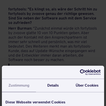
fortytools: "Es klingt so, als wäre der Schritt hin zu
fortytools by zvoove genau der richtige gewesen.
Sind Sie neben der Software auch mit dem Service
so zufrieden?
Herr Burman:
"Zunächst einmal würde ich fortytools
by zvoove glatte 10 von 10 Punkten geben. Aber
auch der Kontakt mit den Ansprechpartnern ist
immer sehr schnell und persönlich, was mir viel
bedeutet. Des Weiteren merkt man als fortytools-
Kunde, dass auf Update-Wünsche eingegangen wird
und die Entwickler immer daran arbeiten, die
Software noch besser zu machen.
„Zunächst einmal würde ich fortytools by
zvoove glatte 10 von 10 Punkten geben. Aber
auch der Kontakt mit den Ansprechpartnern ist
immer sehr schnell und persönlich, was mir viel
Zustimmung
Details
Über Cookies
bedeutet“
Hier gehts zum Referenzbericht und
Diese Webseite verwendet Cookies