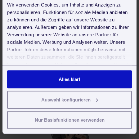
Unternehmensprofil Nana - Alltagshilfe und
Wir verwenden Cookies, um Inhalte und Anzeigen zu
Betreuung GmbH
personalisieren, Funktionen für soziale Medien anbieten
zu können und die Zugriffe auf unsere Website zu
analysieren. Außerdem geben wir Informationen zu Ihrer
Digitalisierung
Verwendung unserer Website an unsere Partner für
soziale Medien, Werbung und Analysen weiter. Unsere
Bewertet mit durchschnittlich
3.9





Partner führen diese Informationen möglicherweise mit
Sternen von
23
Lesern.
weiteren Daten zusammen, die Sie ihnen bereitgestellt
haben oder die sie im Rahmen Ihrer Nutzung der Dienste
gesammelt haben. Sie geben Einwilligung zu unseren
Cookies, wenn Sie unsere Webseite weiterhin nutzen.
Alles klar!
Software für Gebäudereiniger und
Betreuungsdienste
Auswahl konfigurieren
Nur Basisfunktionen verwenden