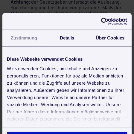
Achtung:
der Gesetzgeber untersagt die Auslesung,
Speicherung und Löschung von privaten E-Mails der
Mitarbeiter, was vor allem bei automatisierten
Prozessen zu Problemen mit dem Recht auf
Datenschutz führen kann. Es wird daher dringendst
empfohlen entweder die Mischung von Privatem und
Geschäftlichem auf den Firmen-Accounts zu
Zustimmung
Details
Über Cookies
untersagen oder aber auf clientbasierte Archivierung
zurückzugreifen.
GoBD auch für elektronische Kassenbücher
Diese Webseite verwendet Cookies
Die GoBD gelten auch für elektronische
Kassenbücher. Zur müssen diese konform
Wir verwenden Cookies, um Inhalte und Anzeigen zu
gespeichert sein. Weshalb Sie bei einem
personalisieren, Funktionen für soziale Medien anbieten
Ladengeschäft darauf achten müssen, dass Ihr
zu können und die Zugriffe auf unsere Website zu
Kassensystem dazu in der Lage ist und
analysieren. Außerdem geben wir Informationen zu Ihrer
gegebenenfalls auf ein Neueres umstellen.
Verwendung unserer Website an unsere Partner für
Alle weiteren Informationen sowie Aktualisierungen
der GoBD finden sie
hier
und
hier
.
soziale Medien, Werbung und Analysen weiter. Unsere
Partner führen diese Informationen möglicherweise mit
weiteren Daten zusammen, die Sie ihnen bereitgestellt
Steuer
haben oder die sie im Rahmen Ihrer Nutzung der Dienste
gesammelt haben. Sie geben Einwilligung zu unseren