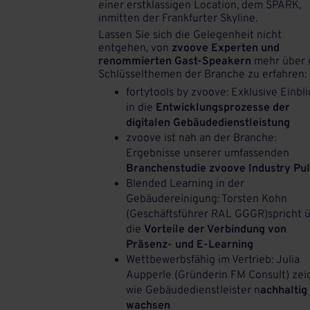
einer erstklassigen Location, dem SPARK,
inmitten der Frankfurter Skyline.
Lassen Sie sich die Gelegenheit nicht
entgehen, von
zvoove Experten und
renommierten Gast-Speakern
mehr über 
Schlüsselthemen der Branche zu erfahren:
fortytools by zvoove: Exklusive Einbli
in die
Entwicklungsprozesse der
digitalen Gebäudedienstleistung
zvoove ist nah an der Branche:
Ergebnisse unserer umfassenden
Branchenstudie zvoove Industry Pu
Blended Learning in der
Gebäudereinigung: Torsten Kohn
(Geschäftsführer RAL GGGR)spricht 
die
Vorteile der Verbindung von
Präsenz- und E-Learning
Wettbewerbsfähig im Vertrieb: Julia
Aupperle (Gründerin FM Consult) zeig
wie Gebäudedienstleister n
achhaltig
wachsen