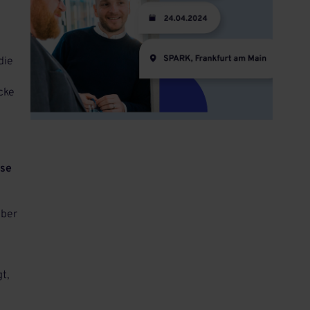
die
cke
lse
über
t,