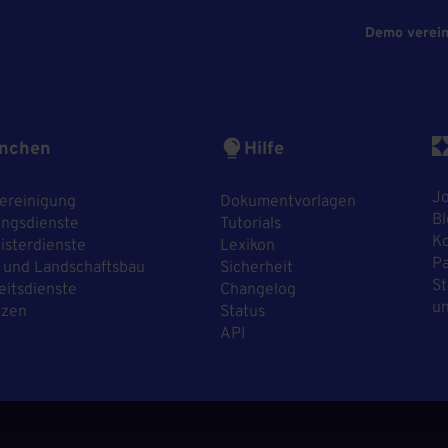
Demo verei
nchen
Hilfe
J
ereinigung
Dokumentvorlagen
Bl
ngsdienste
Tutorials
Ko
sterdienste
Lexikon
P
 und Landschaftsbau
Sicherheit
St
eitsdienste
Changelog
un
nzen
Status
API