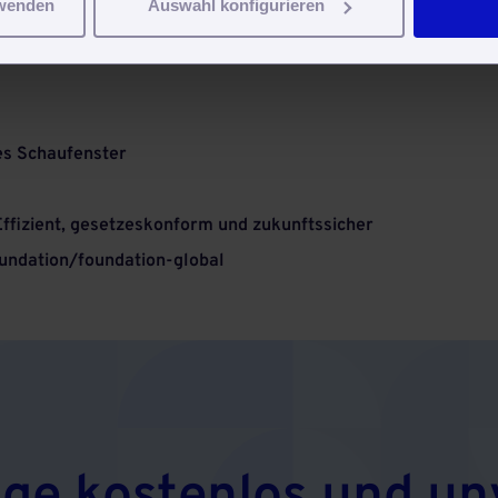
rwenden
Auswahl konfigurieren
les Schaufenster
Effizient, gesetzeskonform und zukunftssicher
foundation/foundation-global