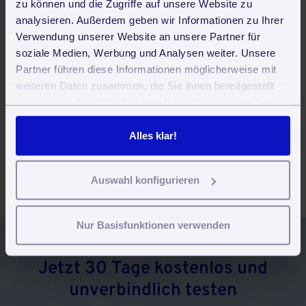
zu können und die Zugriffe auf unsere Website zu
Subunternehmer
analysieren. Außerdem geben wir Informationen zu Ihrer
Was ist ein Subunternehmer?
Verwendung unserer Website an unsere Partner für
soziale Medien, Werbung und Analysen weiter. Unsere
Mehr Infos dazu!
Partner führen diese Informationen möglicherweise mit
weiteren Daten zusammen, die Sie ihnen bereitgestellt
haben oder die sie im Rahmen Ihrer Nutzung der Dienste
Staubtücher
gesammelt haben. Sie geben Einwilligung zu unseren
Alles über Staubtücher
Cookies, wenn Sie unsere Webseite weiterhin nutzen.
Alles klar!
Mehr Infos dazu!
Auswahl konfigurieren
Nur Basisfunktionen verwenden
Jetzt 30 Tage kostenlos und
unverbindlich testen