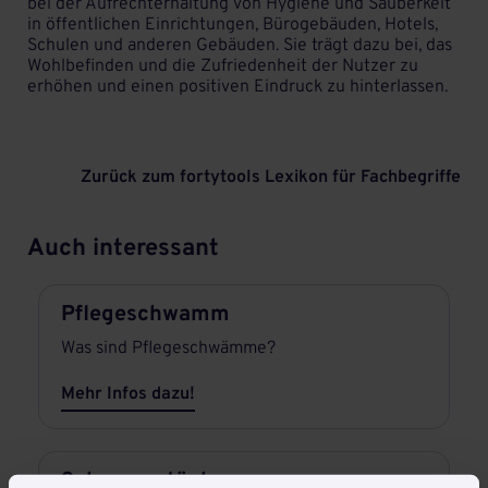
bei der Aufrechterhaltung von Hygiene und Sauberkeit
in öffentlichen Einrichtungen, Bürogebäuden, Hotels,
Schulen und anderen Gebäuden. Sie trägt dazu bei, das
Wohlbefinden und die Zufriedenheit der Nutzer zu
erhöhen und einen positiven Eindruck zu hinterlassen.
Zurück zum fortytools Lexikon für Fachbegriffe
Auch interessant
Pflegeschwamm
Was sind Pflegeschwämme?
Mehr Infos dazu!
Schwammtücher