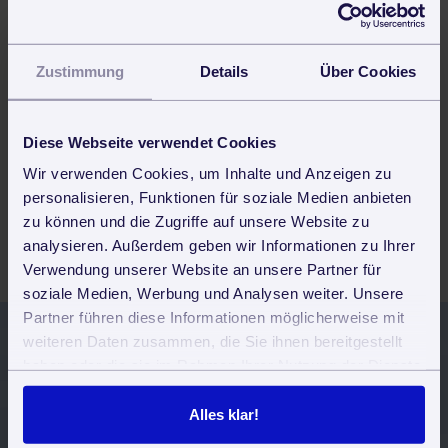
Was sind Schwammtücher?
Mehr Infos dazu!
Zustimmung
Details
Über Cookies
Diese Webseite verwendet Cookies
Büroreinigung
Wir verwenden Cookies, um Inhalte und Anzeigen zu
Was gehört zur Büroreinigung?
personalisieren, Funktionen für soziale Medien anbieten
Mehr Infos dazu!
zu können und die Zugriffe auf unsere Website zu
analysieren. Außerdem geben wir Informationen zu Ihrer
Verwendung unserer Website an unsere Partner für
soziale Medien, Werbung und Analysen weiter. Unsere
Partner führen diese Informationen möglicherweise mit
weiteren Daten zusammen, die Sie ihnen bereitgestellt
haben oder die sie im Rahmen Ihrer Nutzung der Dienste
Jetzt 30 Tage kostenlos und
gesammelt haben. Sie geben Einwilligung zu unseren
unverbindlich testen
Cookies, wenn Sie unsere Webseite weiterhin nutzen.
Alles klar!