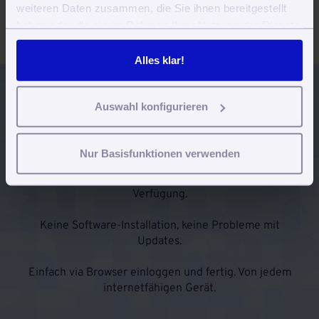
Mehr Infos dazu!
weiteren Daten zusammen, die Sie ihnen bereitgestellt
haben oder die sie im Rahmen Ihrer Nutzung der Dienste
gesammelt haben. Sie geben Einwilligung zu unseren
Cookies, wenn Sie unsere Webseite weiterhin nutzen.
Alles klar!
Auswahl konfigurieren
Jetzt 30 Tage kostenlos und
unverbindlich testen
Nur Basisfunktionen verwenden
Alle Funktionen stehen uneingeschränkt zur
Verfügung.
Keine Software-Installation, keine Probleme mit
Updates.
Einfach via Browser einloggen und fertig. Von jedem
internetfähigen Gerät.