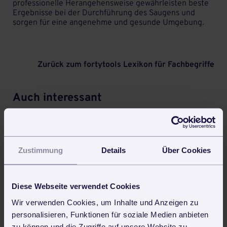
professionelle Herangehensweise gewährleisten beste
Ergebnisse bei der Durchführung des Saugens und
sorgen für eine angenehme und gesunde Umgebung.
Zurück zum fortytools Lexikon für Fachbegriffe
Auch interessant
Schmutzfangmatten
Welche Funktion hat eine Schmutzfangmatte?
Zustimmung
Details
Über Cookies
Mehr Infos dazu!
Diese Webseite verwendet Cookies
Wir verwenden Cookies, um Inhalte und Anzeigen zu
Vier-Farben-System
personalisieren, Funktionen für soziale Medien anbieten
Mit dem Vier-Farben-System werden 4 Bereiche
zu können und die Zugriffe auf unsere Website zu