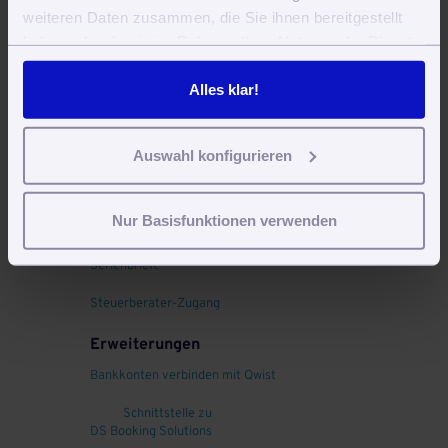
Lieferanten
weiteren Daten zusammen, die Sie ihnen bereitgestellt
haben oder die sie im Rahmen Ihrer Nutzung der Dienste
Lagerhaltung
gesammelt haben. Sie geben Einwilligung zu unseren
Eingangsrechnungen
Cookies, wenn Sie unsere Webseite weiterhin nutzen.
Alles klar!
Kommunikation
Remote Work, Homeoffice und Telearbeit
Auswahl konfigurieren
Dokumenteneingang
Nur Basisfunktionen verwenden
Dokumentvorlagen und Vertragsvorlagen
Serienbriefe
Steuerberater-Zugang
Erweiterungen
Bankkonten verbinden mit Qwist
Schnittstelle zu
DS Booking Solutions