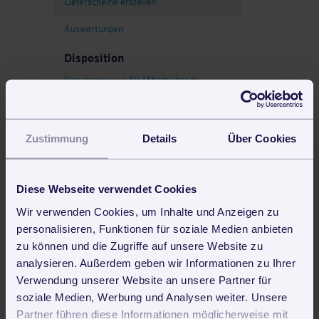
Lieferscheine erstellen
Auswertungen
Disposition
Einsatzplanung für Mitarbeitende
Abwesenheitskalender
Zeiterfassung für Mitarbeitende
Zustimmung
Details
Über Cookies
Mobile Zeiterfassung per App
Diese Webseite verwendet Cookies
Lohnabrechnung vorbereiten
Wir verwenden Cookies, um Inhalte und Anzeigen zu
Arbeitsscheine
personalisieren, Funktionen für soziale Medien anbieten
Leistungsnachweise
zu können und die Zugriffe auf unsere Website zu
analysieren. Außerdem geben wir Informationen zu Ihrer
Budgetverwaltung
Verwendung unserer Website an unsere Partner für
soziale Medien, Werbung und Analysen weiter. Unsere
Lieferanten & Lager
Partner führen diese Informationen möglicherweise mit