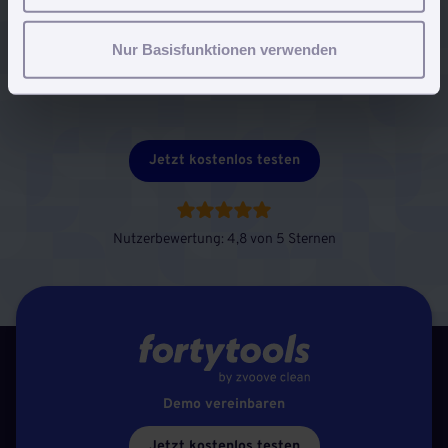
Updates.
Nur Basisfunktionen verwenden
Einfach via Browser einloggen und fertig. Von jedem
internetfähigen Gerät.
Jetzt kostenlos testen
Nutzerbewertung: 4,8 von 5 Sternen
Demo vereinbaren
Jetzt kostenlos testen