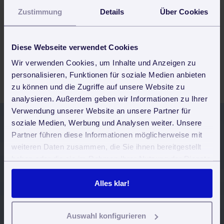
Zustimmung
Details
Über Cookies
Schmutzfangmatten
Welche Funktion hat eine Schmutzfangmatte?
Diese Webseite verwendet Cookies
Mehr Infos dazu!
Wir verwenden Cookies, um Inhalte und Anzeigen zu
personalisieren, Funktionen für soziale Medien anbieten
zu können und die Zugriffe auf unsere Website zu
analysieren. Außerdem geben wir Informationen zu Ihrer
Verwendung unserer Website an unsere Partner für
soziale Medien, Werbung und Analysen weiter. Unsere
Partner führen diese Informationen möglicherweise mit
Jetzt 30 Tage kostenlos und
weiteren Daten zusammen, die Sie ihnen bereitgestellt
unverbindlich testen
haben oder die sie im Rahmen Ihrer Nutzung der Dienste
gesammelt haben. Sie geben Einwilligung zu unseren
Cookies, wenn Sie unsere Webseite weiterhin nutzen.
Alle Funktionen stehen uneingeschränkt zur
Alles klar!
Verfügung.
Auswahl konfigurieren
Keine Software-Installation, keine Probleme mit