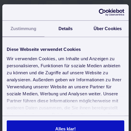
Jetzt 30 Tage kostenlos und
unverbindlich testen
Zustimmung
Details
Über Cookies
Alle Funktionen stehen uneingeschränkt zur
Verfügung.
Keine Software-Installation, keine Probleme mit
Diese Webseite verwendet Cookies
Updates.
Einfach via Browser einloggen und fertig. Von jedem
Wir verwenden Cookies, um Inhalte und Anzeigen zu
internetfähigen Gerät.
personalisieren, Funktionen für soziale Medien anbieten
zu können und die Zugriffe auf unsere Website zu
analysieren. Außerdem geben wir Informationen zu Ihrer
Verwendung unserer Website an unsere Partner für
Jetzt kostenlos testen
soziale Medien, Werbung und Analysen weiter. Unsere
Partner führen diese Informationen möglicherweise mit
weiteren Daten zusammen, die Sie ihnen bereitgestellt
Nutzerbewertung: 4,8 von 5 Sternen
haben oder die sie im Rahmen Ihrer Nutzung der Dienste
gesammelt haben. Sie geben Einwilligung zu unseren
Cookies, wenn Sie unsere Webseite weiterhin nutzen.
Alles klar!