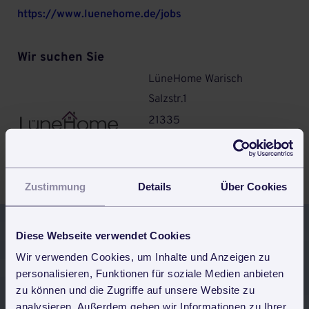
https://www.luenehome.de/jobs
Wir suchen Sie
LüneHome Warisch
Salzstr.1
21335
Lüneburg
Zustimmung
Details
Über Cookies
Diese Webseite verwendet Cookies
Jetzt 30 Tage kostenlos und
Wir verwenden Cookies, um Inhalte und Anzeigen zu
unverbindlich testen
personalisieren, Funktionen für soziale Medien anbieten
zu können und die Zugriffe auf unsere Website zu
analysieren. Außerdem geben wir Informationen zu Ihrer