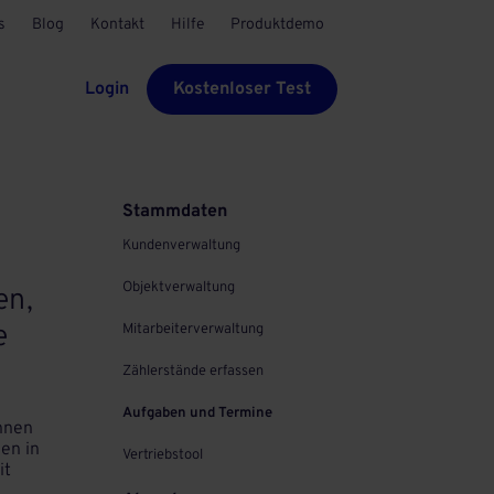
s
Blog
Kontakt
Hilfe
Produktdemo
Login
Kostenloser Test
Stammdaten
Kundenverwaltung
Objektverwaltung
en,
e
Mitarbeiterverwaltung
Zählerstände erfassen
Aufgaben und Termine
önnen
den in
Vertriebstool
it