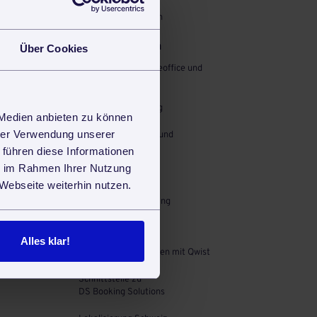
Eingangsrechnungen
Kommunikation
Über Cookies
Remote Work, Homeoffice und
Telearbeit
Dokumenteneingang
 Medien anbieten zu können
hrer Verwendung unserer
Dokumentvorlagen und
Vertragsvorlagen
 führen diese Informationen
ie im Rahmen Ihrer Nutzung
Serienbriefe
Webseite weiterhin nutzen.
Steuerberater-Zugang
Erweiterungen
Alles klar!
Bankkonten verbinden mit Qwist
Schnittstelle zu
DS Booking Solutions