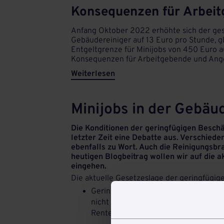
Konsequenzen für Arbei
Anfang Oktober 2022 erhöhte sich der gese
Gebäudereiniger auf 13 Euro pro Stunde, g
Entgeltgrenze für Minijobs von 450 Euro a
Konsequenzen für Arbeitgebende und Anges
Weiterlesen
Minijobs in der Gebäu
Die Konditionen der geringfügigen Beschä
letzter Zeit eine Debatte aus. Verschiede
ebenfalls zu Wort. Auch die Reinigungsbr
heutigen Blogbeitrag wollen wir auf die ak
eingehen.
Die aktuelle Gesetzeslage der geringfügig
Geringfügig Beschäftigte sind in der
nicht versicherungspflichtig. Der Arb
Rentenversicherung. Die Minijobber s