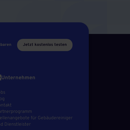
nbaren
Jetzt kostenlos testen
Unternehmen
obs
og
ntakt
artnerprogramm
ellenangebote für Gebäudereiniger
d Dienstleister