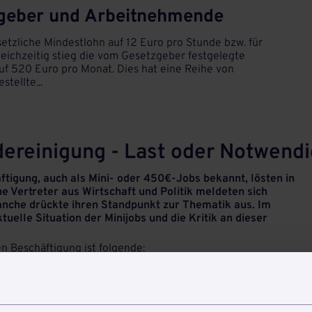
tgeber und Arbeitnehmende
tzliche Mindestlohn auf 12 Euro pro Stunde bzw. für
leichzeitig stieg die vom Gesetzgeber festgelegte
uf 520 Euro pro Monat. Dies hat eine Reihe von
tellte...
dereinigung - Last oder Notwendi
ftigung, auch als Mini- oder 450€-Jobs bekannt, lösten in
ne Vertreter aus Wirtschaft und Politik meldeten sich
anche drückte ihren Standpunkt zur Thematik aus. Im
tuelle Situation der Minijobs und die Kritik an dieser
en Beschäftigung ist folgende:
 gesetzlichen Kranken-, Pflege- und Arbeitslosenversicherung
eitgeber trägt einen Pauschalbeitrag zur Kranken- und
ind weder kranken- noch a...