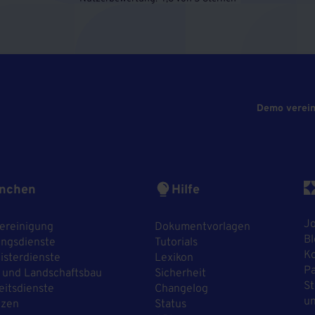
Demo verei
nchen
Hilfe
J
ereinigung
Dokumentvorlagen
Bl
ngsdienste
Tutorials
Ko
sterdienste
Lexikon
P
 und Landschaftsbau
Sicherheit
St
eitsdienste
Changelog
un
nzen
Status