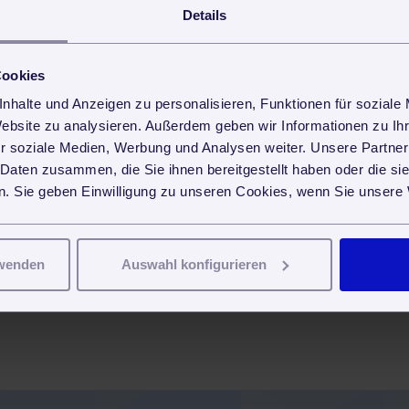
Details
 Minijob-Reform in Kraft
Cookies
nhalte und Anzeigen zu personalisieren, Funktionen für soziale
neuen Jahres einige neue Regelungen in Kraft. Zum einen wird
Website zu analysieren. Außerdem geben wir Informationen zu I
t: Von 400 Euro monatlich wird das zulässige Entgelt auf 450
ittsgehalt bei zwölf Monaten durchgängiger Beschäftigung
r soziale Medien, Werbung und Analysen weiter. Unsere Partner
rlich. Als Grund für die Anhebung nennt die Bundesregierung,
 Daten zusammen, die Sie ihnen bereitgestellt haben oder die s
eit 2003 bestünde, während die Gehälter ringsherum und
. Sie geben Einwilligung zu unseren Cookies, wenn Sie unsere 
ie Versicherungspflicht des Arbeitnehmers. War es bislang so,
zahlung in die Rentenversicherung verpflichten konnten, wird das
rwenden
Auswahl konfigurieren