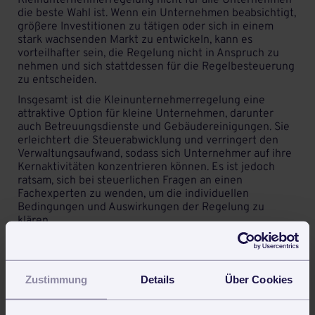
Kleinunternehmerregelung nicht für alle Unternehmen
die beste Wahl ist. Wenn ein Unternehmen beabsichtigt,
größere Investitionen zu tätigen oder sich in einem
stark wachsenden Markt zu entwickeln, kann es
vorteilhafter sein, die Regelung nicht in Anspruch zu
nehmen und sich stattdessen für die Regelbesteuerung
zu entscheiden.
Insgesamt ist die Kleinunternehmerregelung eine
attraktive Option für kleine Unternehmen, darunter
auch
Betreuungsdienste
und Gebäudereinigungen. Sie
erleichtert die Steuerabwicklung und verringert den
Verwaltungsaufwand, sodass sich Unternehmer auf ihre
Kernaktivitäten konzentrieren können. Es ist jedoch
ratsam, sich bei steuerlichen Fragen an einen
Fachexperten zu wenden, um die individuellen
Bedingungen und Auswirkungen der Regelung zu
klären.
Zurück zum fortytools Lexikon für Fachbegriffe
Zustimmung
Details
Über Cookies
Auch interessant