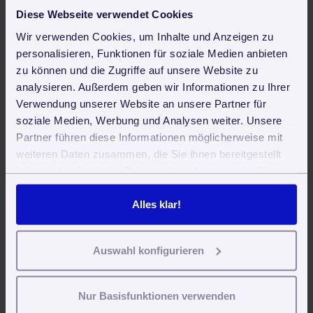
Diese Webseite verwendet Cookies
Dampfstrahler
Wir verwenden Cookies, um Inhalte und Anzeigen zu
Was ist ein Dampfstrahler?
personalisieren, Funktionen für soziale Medien anbieten
zu können und die Zugriffe auf unsere Website zu
Mehr Infos dazu!
analysieren. Außerdem geben wir Informationen zu Ihrer
Verwendung unserer Website an unsere Partner für
soziale Medien, Werbung und Analysen weiter. Unsere
SEPA Lastschriftverfahren
Partner führen diese Informationen möglicherweise mit
weiteren Daten zusammen, die Sie ihnen bereitgestellt
Was ist das SEPA Lastschriftverfahren?
haben oder die sie im Rahmen Ihrer Nutzung der Dienste
gesammelt haben. Sie geben Einwilligung zu unseren
Mehr Infos dazu!
Cookies, wenn Sie unsere Webseite weiterhin nutzen.
Alles klar!
Kehrmaschine
Auswahl konfigurieren
Wofür sind Kehrmaschinen gut?
Nur Basisfunktionen verwenden
Mehr Infos dazu!