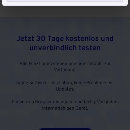
Jetzt 30 Tage kostenlos und
unverbindlich testen
Alle Funktionen stehen uneingeschränkt zur
Verfügung.
Keine Software-Installation, keine Probleme mit
Updates.
Einfach via Browser einloggen und fertig. Von jedem
internetfähigen Gerät.