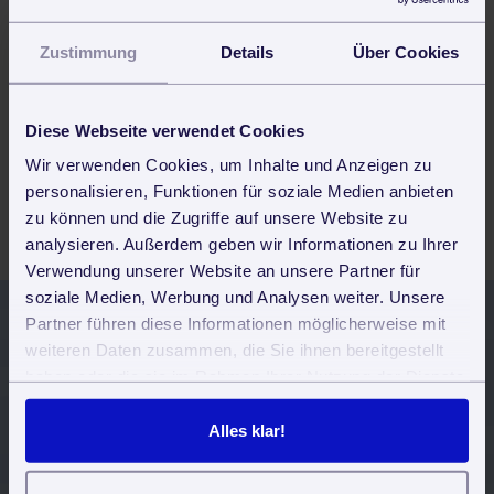
Mehr Infos dazu!
Zustimmung
Details
Über Cookies
Einpflege
Diese Webseite verwendet Cookies
Was ist die Einpflege?
Wir verwenden Cookies, um Inhalte und Anzeigen zu
Mehr Infos dazu!
personalisieren, Funktionen für soziale Medien anbieten
zu können und die Zugriffe auf unsere Website zu
analysieren. Außerdem geben wir Informationen zu Ihrer
Verwendung unserer Website an unsere Partner für
soziale Medien, Werbung und Analysen weiter. Unsere
Partner führen diese Informationen möglicherweise mit
weiteren Daten zusammen, die Sie ihnen bereitgestellt
Jetzt 30 Tage kostenlos und
haben oder die sie im Rahmen Ihrer Nutzung der Dienste
unverbindlich testen
gesammelt haben. Sie geben Einwilligung zu unseren
Cookies, wenn Sie unsere Webseite weiterhin nutzen.
Alles klar!
Alle Funktionen stehen uneingeschränkt zur
Verfügung.