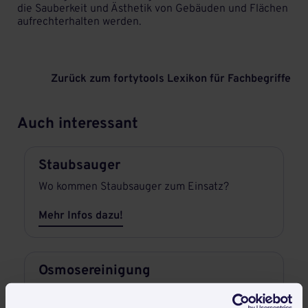
die Sauberkeit und Ästhetik von Gebäuden und Flächen
aufrechterhalten werden.
Zurück zum fortytools Lexikon für Fachbegriffe
Auch interessant
Staubsauger
Wo kommen Staubsauger zum Einsatz?
Mehr Infos dazu!
Osmosereinigung
Was ist eine Osmosereinigung?