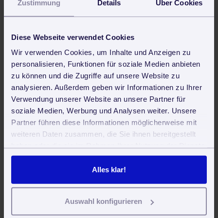
Zeiterfassung für Mitarbeitende
Zustimmung
Details
Über Cookies
Stundenzettel waren gestern. Geben Sie Ihren
Mitarbeitenden einen eigenen Fortytools-Zugang und
lassen Sie die Arbeitszeiten direkt online erfassen.
Diese Webseite verwendet Cookies
Wir verwenden Cookies, um Inhalte und Anzeigen zu
personalisieren, Funktionen für soziale Medien anbieten

zu können und die Zugriffe auf unsere Website zu
analysieren. Außerdem geben wir Informationen zu Ihrer
Arbeitsscheine
Verwendung unserer Website an unsere Partner für
soziale Medien, Werbung und Analysen weiter. Unsere
Erstellen Sie aus der Einsatzplanung direkt
Partner führen diese Informationen möglicherweise mit
Arbeitsscheine für alle relevanten Einsätze. So haben Sie
weiteren Daten zusammen, die Sie ihnen bereitgestellt
Ihre Auftragsdokumentation schnell und sicher im Griff.
haben oder die sie im Rahmen Ihrer Nutzung der Dienste
gesammelt haben. Sie geben Einwilligung zu unseren
Cookies, wenn Sie unsere Webseite weiterhin nutzen.
Alles klar!
Auswahl konfigurieren