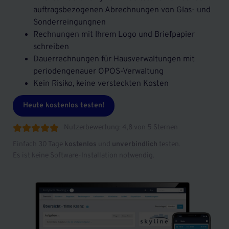
auftragsbezogenen Abrechnungen von Glas- und
Sonderreingungnen
Rechnungen mit Ihrem Logo und Briefpapier
schreiben
Dauerrechnungen für Hausverwaltungen mit
periodengenauer OPOS-Verwaltung
Kein Risiko, keine versteckten Kosten
Heute kostenlos testen!
Nutzerbewertung: 4,8 von 5 Sternen





Einfach 30 Tage
kostenlos
und
unverbindlich
testen.
Es ist keine Software-Installation notwendig.