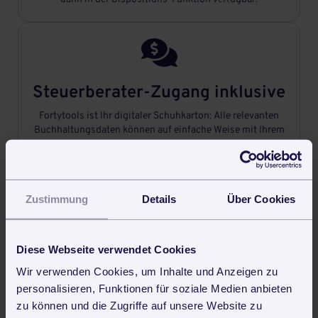

Steuerberater-Zugang inklusive
Fortytools ist Ihr digitaler Schuhkarton: Alle relevanten
Buchhaltungsdaten können auf einfache Weise mit Ihrem
Steuerberater geteilt werden.

Zustimmung
Details
Über Cookies
Professionell Angebote
Diese Webseite verwendet Cookies
schreiben
Wir verwenden Cookies, um Inhalte und Anzeigen zu
Briefpapier-Vorlage in Fortytools hinterlegen und schon
personalisieren, Funktionen für soziale Medien anbieten
geht‘s los: Das Schreiben von professionellen Angeboten
zu können und die Zugriffe auf unsere Website zu
ging noch nie so schnell.